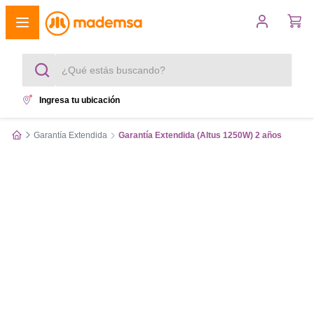
¿Qué estás buscando?
Ingresa tu ubicación
Términos más buscados
Garantía Extendida
Garantía Extendida (Altus 1250W) 2 años
1
.
cocina 4 platos
2
.
lavadora
3
.
refrigerador
4
.
secadora
5
.
cocina 5 platos