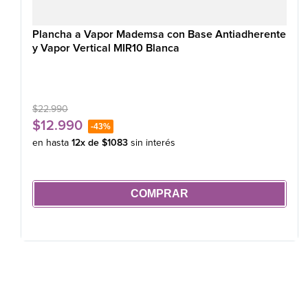
Plancha a Vapor Mademsa con Base Antiadherente
y Vapor Vertical MIR10 Blanca
$
22
.
990
$
12
.
990
-
43%
en hasta
12
x de
$
1083
sin interés
COMPRAR