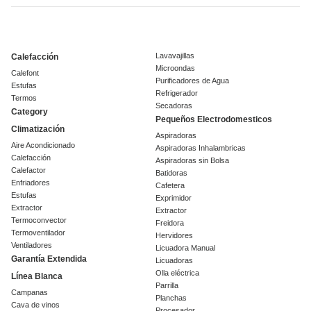
Lavavajillas
Calefacción
Microondas
Calefont
Purificadores de Agua
Estufas
Refrigerador
Termos
Secadoras
Category
Pequeños Electrodomesticos
Climatización
Aspiradoras
Aire Acondicionado
Aspiradoras Inhalambricas
Calefacción
Aspiradoras sin Bolsa
Calefactor
Batidoras
Enfriadores
Cafetera
Estufas
Exprimidor
Extractor
Extractor
Termoconvector
Freidora
Termoventilador
Hervidores
Ventiladores
Licuadora Manual
Garantía Extendida
Licuadoras
Olla eléctrica
Línea Blanca
Parrilla
Campanas
Planchas
Cava de vinos
Procesador