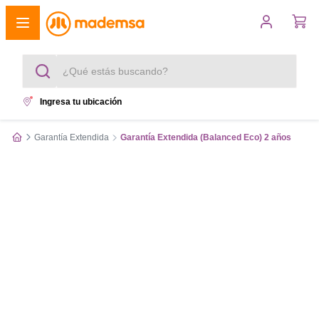
¿Qué estás buscando?
Ingresa tu ubicación
Términos más buscados
Garantía Extendida
Garantía Extendida (Balanced Eco) 2 años
1
.
cocina 4 platos
2
.
lavadora
3
.
refrigerador
4
.
secadora
5
.
cocina 5 platos