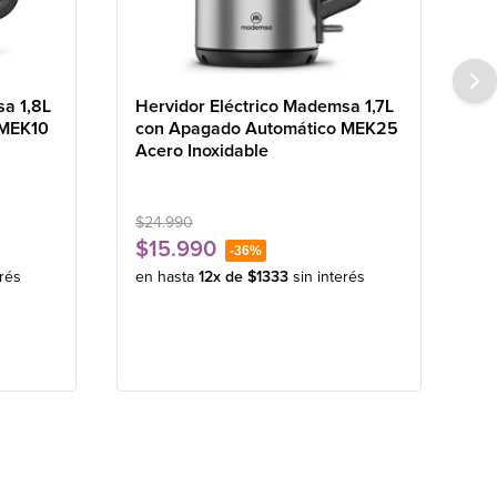
sa 1,8L
Hervidor Eléctrico Mademsa 1,7L
 MEK10
con Apagado Automático MEK25
Acero Inoxidable
$
24
.
990
$
15
.
990
-
36%
erés
en hasta
12
x de
$
1333
sin interés