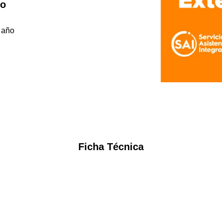
to
 año
Ficha Técnica