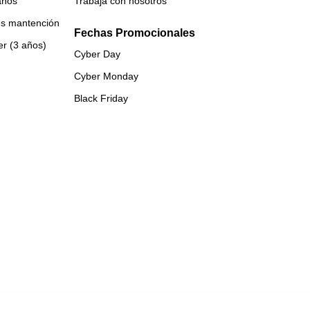
años
Trabaja con nosotros
es mantención
Fechas Promocionales
er (3 años)
Cyber Day
Cyber Monday
Black Friday