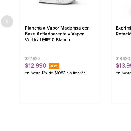
Plancha a Vapor Mademsa con
Exprim
Base Antiadherente y Vapor
Rotaci
Vertical MIR10 Blanca
$
22
.
990
$
19
.
990
$
12
.
990
$
13
.
9
-
43%
en hasta
12
x de
$
1083
sin interés
en hast