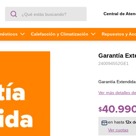
¿Qué estás buscando?
Central de Aten
mésticos
Calefacción y Climatización
Repuestos y Ac
Garantía Ex
240094552GE1
Garantía Extendid
Ver más detalles de
40
.
99
$
en hasta
12
x d
Ver cuotas