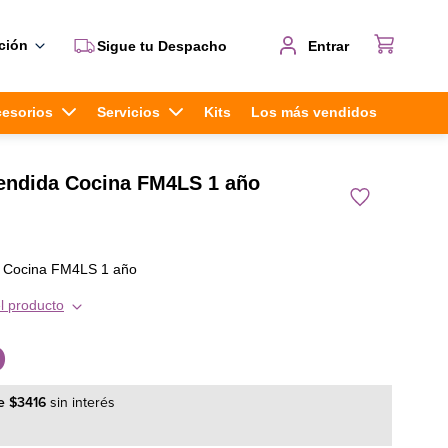
ción
Sigue tu Despacho
Entrar
cesorios
Servicios
Kits
Los más vendidos
tendida Cocina FM4LS 1 año
a Cocina FM4LS 1 año
l producto
0
e
$
3416
sin interés