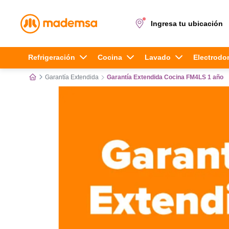
Ingresa tu ubicación
Términos más buscados
Refrigeración
Cocina
Lavado
Electrodo
Garantía Extendida
Garantía Extendida Cocina FM4LS 1 año
1
.
cocina 4 platos
2
.
lavadora
3
.
refrigerador
4
.
secadora
5
.
cocina 5 platos