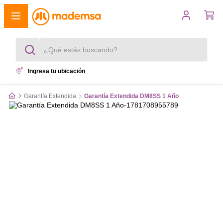
¿Qué estás buscando?
Ingresa tu ubicación
Términos más buscados
Garantía Extendida
Garantía Extendida DM8SS 1 Año
1
.
cocina 4 platos
2
.
lavadora
3
.
refrigerador
4
.
secadora
5
.
cocina 5 platos