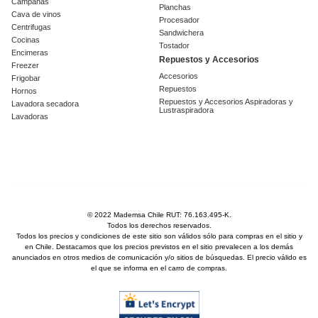
Campanas
Planchas
Cava de vinos
Procesador
Centrifugas
Sandwichera
Cocinas
Tostador
Encimeras
Repuestos y Accesorios
Freezer
Accesorios
Frigobar
Repuestos
Hornos
Repuestos y Accesorios Aspiradoras y
Lavadora secadora
Lustraspiradora
Lavadoras
© 2022 Mademsa Chile RUT: 76.163.495-K.
Todos los derechos reservados.
Todos los precios y condiciones de este sitio son válidos sólo para compras en el sitio y
en Chile. Destacamos que los precios previstos en el sitio prevalecen a los demás
anunciados en otros medios de comunicación y/o sitios de búsquedas. El precio válido es
el que se informa en el carro de compras.