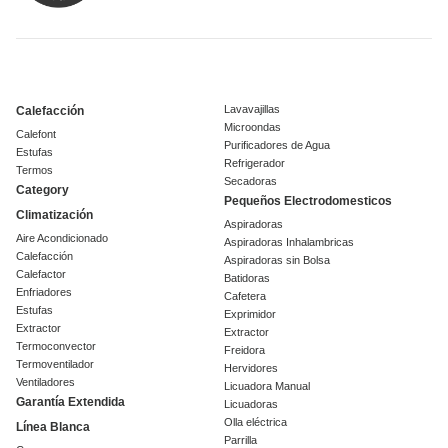
Lavavajillas
Calefacción
Microondas
Calefont
Purificadores de Agua
Estufas
Refrigerador
Termos
Secadoras
Category
Pequeños Electrodomesticos
Climatización
Aspiradoras
Aire Acondicionado
Aspiradoras Inhalambricas
Calefacción
Aspiradoras sin Bolsa
Calefactor
Batidoras
Enfriadores
Cafetera
Estufas
Exprimidor
Extractor
Extractor
Termoconvector
Freidora
Termoventilador
Hervidores
Ventiladores
Licuadora Manual
Garantía Extendida
Licuadoras
Olla eléctrica
Línea Blanca
Parrilla