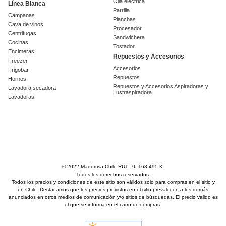
Olla eléctrica
Línea Blanca
Parrilla
Campanas
Planchas
Cava de vinos
Procesador
Centrifugas
Sandwichera
Cocinas
Tostador
Encimeras
Repuestos y Accesorios
Freezer
Accesorios
Frigobar
Repuestos
Hornos
Repuestos y Accesorios Aspiradoras y
Lavadora secadora
Lustraspiradora
Lavadoras
© 2022 Mademsa Chile RUT: 76.163.495-K.
Todos los derechos reservados.
Todos los precios y condiciones de este sitio son válidos sólo para compras en el sitio y
en Chile. Destacamos que los precios previstos en el sitio prevalecen a los demás
anunciados en otros medios de comunicación y/o sitios de búsquedas. El precio válido es
el que se informa en el carro de compras.