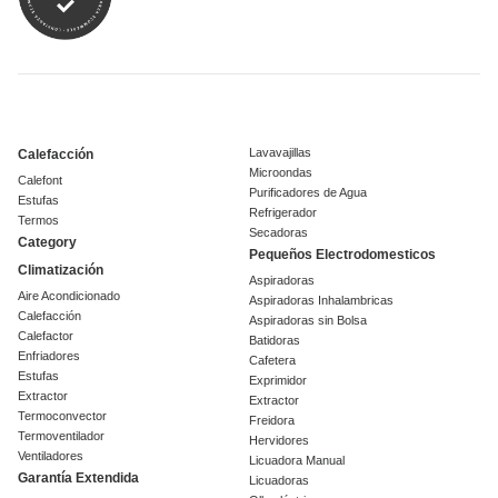
Lavavajillas
Calefacción
Microondas
Calefont
Purificadores de Agua
Estufas
Refrigerador
Termos
Secadoras
Category
Pequeños Electrodomesticos
Climatización
Aspiradoras
Aire Acondicionado
Aspiradoras Inhalambricas
Calefacción
Aspiradoras sin Bolsa
Calefactor
Batidoras
Enfriadores
Cafetera
Estufas
Exprimidor
Extractor
Extractor
Termoconvector
Freidora
Termoventilador
Hervidores
Ventiladores
Licuadora Manual
Garantía Extendida
Licuadoras