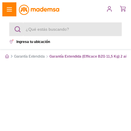
¿Qué estás buscando?
Ingresa tu ubicación
Términos más buscados
Garantía Extendida
Garantía Extendida (Efficace BZG 11,5 Kg) 2 año
1
.
cocina 4 platos
2
.
lavadora
3
.
refrigerador
4
.
secadora
5
.
cocina 5 platos