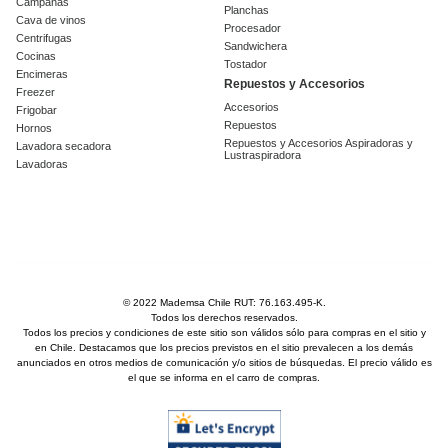
Campanas
Planchas
Cava de vinos
Procesador
Centrifugas
Sandwichera
Cocinas
Tostador
Encimeras
Repuestos y Accesorios
Freezer
Accesorios
Frigobar
Repuestos
Hornos
Repuestos y Accesorios Aspiradoras y
Lavadora secadora
Lustraspiradora
Lavadoras
© 2022 Mademsa Chile RUT: 76.163.495-K.
Todos los derechos reservados.
Todos los precios y condiciones de este sitio son válidos sólo para compras en el sitio y
en Chile. Destacamos que los precios previstos en el sitio prevalecen a los demás
anunciados en otros medios de comunicación y/o sitios de búsquedas. El precio válido es
el que se informa en el carro de compras.