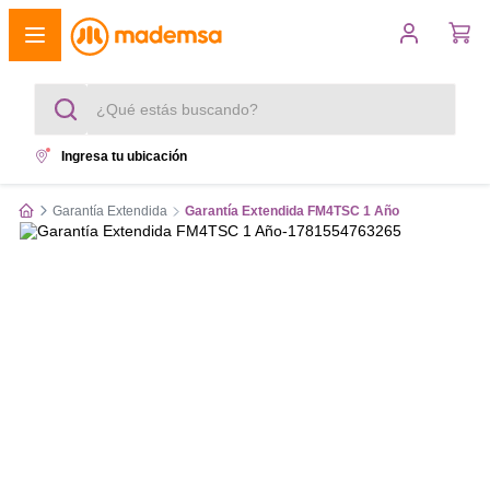
¿Qué estás buscando?
Ingresa tu ubicación
Términos más buscados
Garantía Extendida
Garantía Extendida FM4TSC 1 Año
1
.
cocina 4 platos
2
.
lavadora
3
.
refrigerador
4
.
secadora
5
.
cocina 5 platos