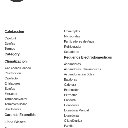
Lavavajillas
Calefacción
Microondas
Calefont
Purificadores de Agua
Estufas
Refrigerador
Termos
Secadoras
Category
Pequeños Electrodomesticos
Climatización
Aspiradoras
Aire Acondicionado
Aspiradoras Inhalambricas
Calefacción
Aspiradoras sin Bolsa
Calefactor
Batidoras
Enfriadores
Cafetera
Estufas
Exprimidor
Extractor
Extractor
Termoconvector
Freidora
Termoventilador
Hervidores
Ventiladores
Licuadora Manual
Garantía Extendida
Licuadoras
Olla eléctrica
Línea Blanca
Parrilla