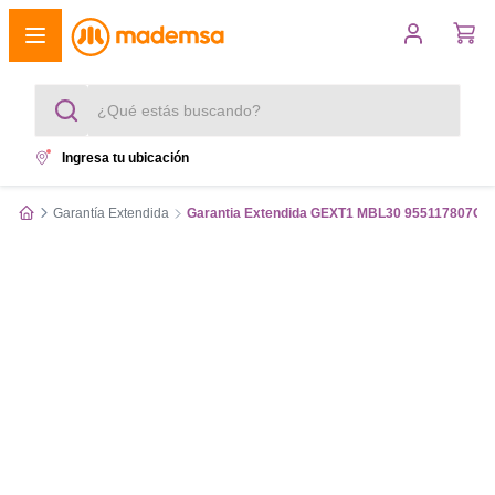
¿Qué estás buscando?
Ingresa tu ubicación
Términos más buscados
Garantía Extendida
Garantia Extendida GEXT1 MBL30 955117807GE
1
.
cocina 4 platos
2
.
lavadora
3
.
refrigerador
4
.
secadora
5
.
cocina 5 platos