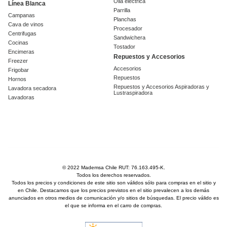
Olla eléctrica
Línea Blanca
Parrilla
Campanas
Planchas
Cava de vinos
Procesador
Centrifugas
Sandwichera
Cocinas
Tostador
Encimeras
Repuestos y Accesorios
Freezer
Accesorios
Frigobar
Repuestos
Hornos
Repuestos y Accesorios Aspiradoras y
Lavadora secadora
Lustraspiradora
Lavadoras
© 2022 Mademsa Chile RUT: 76.163.495-K.
Todos los derechos reservados.
Todos los precios y condiciones de este sitio son válidos sólo para compras en el sitio y
en Chile. Destacamos que los precios previstos en el sitio prevalecen a los demás
anunciados en otros medios de comunicación y/o sitios de búsquedas. El precio válido es
el que se informa en el carro de compras.