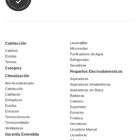
Lavavajillas
Calefacción
Microondas
Calefont
Purificadores de Agua
Estufas
Refrigerador
Termos
Secadoras
Category
Pequeños Electrodomesticos
Climatización
Aspiradoras
Aire Acondicionado
Aspiradoras Inhalambricas
Calefacción
Aspiradoras sin Bolsa
Calefactor
Batidoras
Enfriadores
Cafetera
Estufas
Exprimidor
Extractor
Extractor
Termoconvector
Freidora
Termoventilador
Hervidores
Ventiladores
Licuadora Manual
Garantía Extendida
Licuadoras