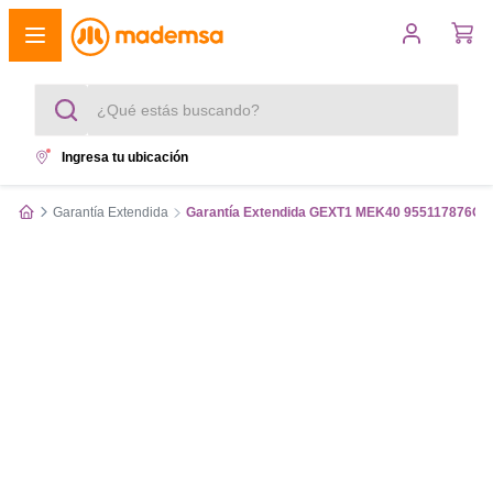
¿Qué estás buscando?
Ingresa tu ubicación
Términos más buscados
Garantía Extendida
Garantía Extendida GEXT1 MEK40 955117876GE
1
.
cocina 4 platos
2
.
lavadora
3
.
refrigerador
4
.
secadora
5
.
cocina 5 platos