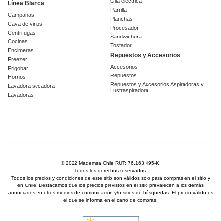
Olla eléctrica
Línea Blanca
Parrilla
Campanas
Planchas
Cava de vinos
Procesador
Centrifugas
Sandwichera
Cocinas
Tostador
Encimeras
Repuestos y Accesorios
Freezer
Accesorios
Frigobar
Repuestos
Hornos
Repuestos y Accesorios Aspiradoras y
Lavadora secadora
Lustraspiradora
Lavadoras
© 2022 Mademsa Chile RUT: 76.163.495-K.
Todos los derechos reservados.
Todos los precios y condiciones de este sitio son válidos sólo para compras en el sitio y
en Chile. Destacamos que los precios previstos en el sitio prevalecen a los demás
anunciados en otros medios de comunicación y/o sitios de búsquedas. El precio válido es
el que se informa en el carro de compras.