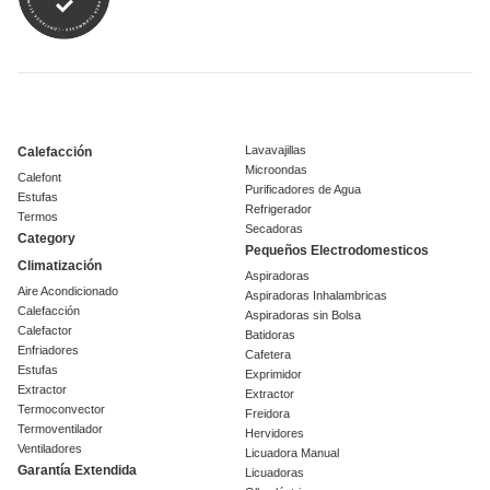
Lavavajillas
Calefacción
Microondas
Calefont
Purificadores de Agua
Estufas
Refrigerador
Termos
Secadoras
Category
Pequeños Electrodomesticos
Climatización
Aspiradoras
Aire Acondicionado
Aspiradoras Inhalambricas
Calefacción
Aspiradoras sin Bolsa
Calefactor
Batidoras
Enfriadores
Cafetera
Estufas
Exprimidor
Extractor
Extractor
Termoconvector
Freidora
Termoventilador
Hervidores
Ventiladores
Licuadora Manual
Garantía Extendida
Licuadoras