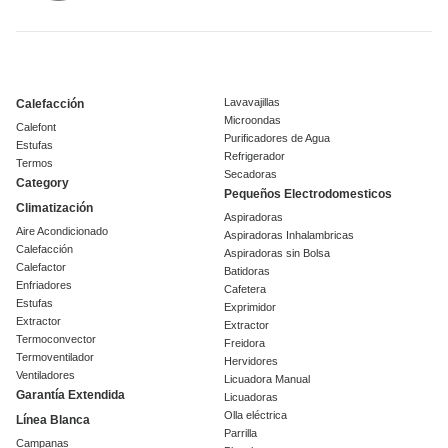
Lavavajillas
Calefacción
Microondas
Calefont
Purificadores de Agua
Estufas
Refrigerador
Termos
Secadoras
Category
Pequeños Electrodomesticos
Climatización
Aspiradoras
Aire Acondicionado
Aspiradoras Inhalambricas
Calefacción
Aspiradoras sin Bolsa
Calefactor
Batidoras
Enfriadores
Cafetera
Estufas
Exprimidor
Extractor
Extractor
Termoconvector
Freidora
Termoventilador
Hervidores
Ventiladores
Licuadora Manual
Garantía Extendida
Licuadoras
Olla eléctrica
Línea Blanca
Parrilla
Campanas