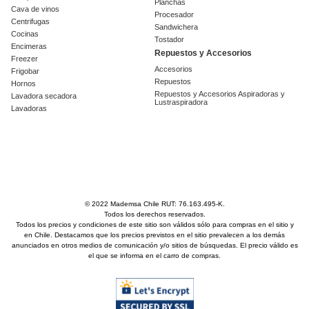
Planchas
Cava de vinos
Procesador
Centrifugas
Sandwichera
Cocinas
Tostador
Encimeras
Repuestos y Accesorios
Freezer
Accesorios
Frigobar
Repuestos
Hornos
Repuestos y Accesorios Aspiradoras y
Lavadora secadora
Lustraspiradora
Lavadoras
© 2022 Mademsa Chile RUT: 76.163.495-K.
Todos los derechos reservados.
Todos los precios y condiciones de este sitio son válidos sólo para compras en el sitio y
en Chile. Destacamos que los precios previstos en el sitio prevalecen a los demás
anunciados en otros medios de comunicación y/o sitios de búsquedas. El precio válido es
el que se informa en el carro de compras.