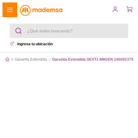
¿Qué estás buscando?
Ingresa tu ubicación
Términos más buscados
Garantía Extendida
Garantia Extendida GEXT1 MM2EN 240092379G
1
.
cocina 4 platos
2
.
lavadora
3
.
refrigerador
4
.
secadora
5
.
cocina 5 platos