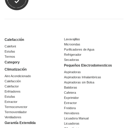
Lavavajillas
Calefacción
Microondas
Calefont
Purificadores de Agua
Estufas
Refrigerador
Termos
Secadoras
Category
Pequeños Electrodomesticos
Climatización
Aspiradoras
Aire Acondicionado
Aspiradoras Inhalambricas
Calefacción
Aspiradoras sin Bolsa
Calefactor
Batidoras
Enfriadores
Cafetera
Estufas
Exprimidor
Extractor
Extractor
Termoconvector
Freidora
Termoventilador
Hervidores
Ventiladores
Licuadora Manual
Garantía Extendida
Licuadoras