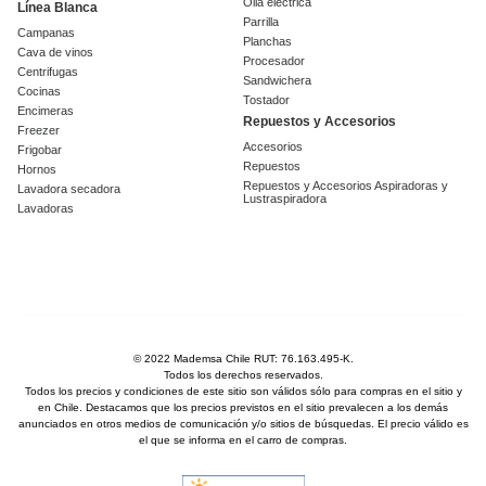
Olla eléctrica
Línea Blanca
Parrilla
Campanas
Planchas
Cava de vinos
Procesador
Centrifugas
Sandwichera
Cocinas
Tostador
Encimeras
Repuestos y Accesorios
Freezer
Accesorios
Frigobar
Repuestos
Hornos
Repuestos y Accesorios Aspiradoras y
Lavadora secadora
Lustraspiradora
Lavadoras
© 2022 Mademsa Chile RUT: 76.163.495-K.
Todos los derechos reservados.
Todos los precios y condiciones de este sitio son válidos sólo para compras en el sitio y
en Chile. Destacamos que los precios previstos en el sitio prevalecen a los demás
anunciados en otros medios de comunicación y/o sitios de búsquedas. El precio válido es
el que se informa en el carro de compras.