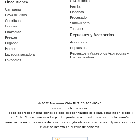
Olla eléctrica
Línea Blanca
Parrilla
Campanas
Planchas
Cava de vinos
Procesador
Centrifugas
Sandwichera
Cocinas
Tostador
Encimeras
Repuestos y Accesorios
Freezer
Accesorios
Frigobar
Repuestos
Hornos
Repuestos y Accesorios Aspiradoras y
Lavadora secadora
Lustraspiradora
Lavadoras
© 2022 Mademsa Chile RUT: 76.163.495-K.
Todos los derechos reservados.
Todos los precios y condiciones de este sitio son válidos sólo para compras en el sitio y
en Chile. Destacamos que los precios previstos en el sitio prevalecen a los demás
anunciados en otros medios de comunicación y/o sitios de búsquedas. El precio válido es
el que se informa en el carro de compras.