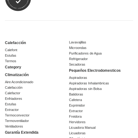
Lavavajillas
Calefacción
Microondas
Calefont
Purificadores de Agua
Estufas
Refrigerador
Termos
Secadoras
Category
Pequeños Electrodomesticos
Climatización
Aspiradoras
Aire Acondicionado
Aspiradoras Inhalambricas
Calefacción
Aspiradoras sin Bolsa
Calefactor
Batidoras
Enfriadores
Cafetera
Estufas
Exprimidor
Extractor
Extractor
Termoconvector
Freidora
Termoventilador
Hervidores
Ventiladores
Licuadora Manual
Garantía Extendida
Licuadoras