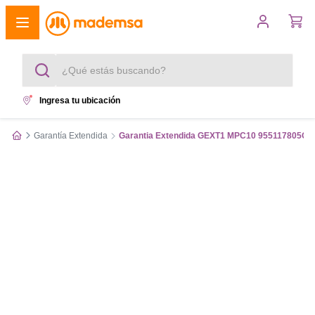
¿Qué estás buscando?
Ingresa tu ubicación
Términos más buscados
Garantía Extendida
Garantia Extendida GEXT1 MPC10 955117805GE
1
.
cocina 4 platos
2
.
lavadora
3
.
refrigerador
4
.
secadora
5
.
cocina 5 platos