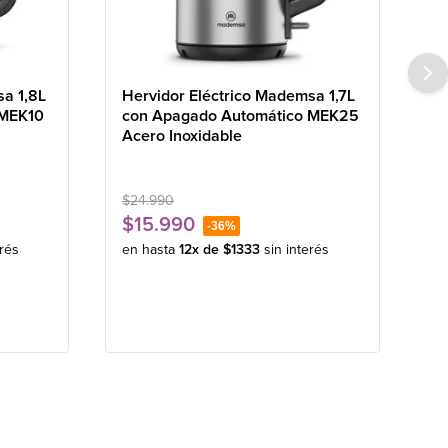
sa 1,8L
Hervidor Eléctrico Mademsa 1,7L
 MEK10
con Apagado Automático MEK25
Acero Inoxidable
$
24
.
990
$
15
.
990
-
36%
erés
en hasta
12
x de
$
1333
sin interés