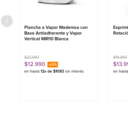
Plancha a Vapor Mademsa con
Exprim
Base Antiadherente y Vapor
Rotaci
Vertical MIR10 Blanca
$
22
.
990
$
19
.
990
$
12
.
990
$
13
.
9
-
43%
en hasta
12
x de
$
1083
sin interés
en hast