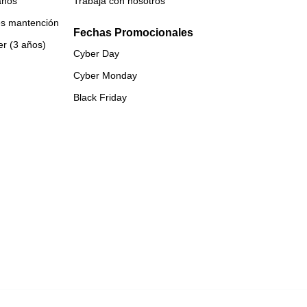
años
Trabaja con nosotros
es mantención
Fechas Promocionales
er (3 años)
Cyber Day
Cyber Monday
Black Friday