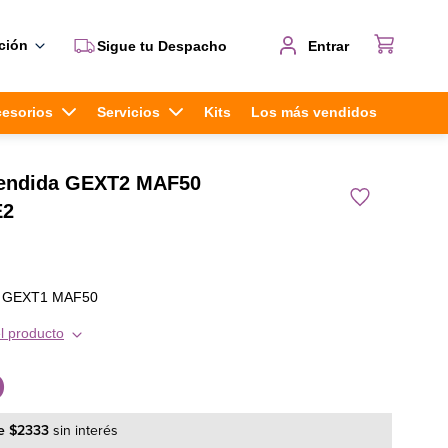
ción
Sigue tu Despacho
Entrar
cesorios
Servicios
Kits
Los más vendidos
tendida GEXT2 MAF50
E2
da GEXT1 MAF50
l producto
0
e
$
2333
sin interés