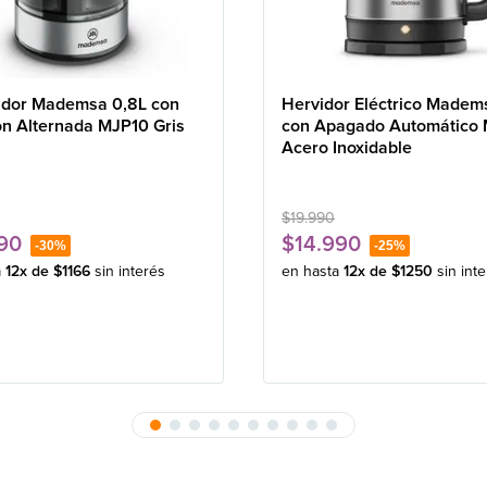
idor Mademsa 0,8L con
Hervidor Eléctrico Madem
ón Alternada MJP10 Gris
con Apagado Automático
Acero Inoxidable
$
19
.
990
90
$
14
.
990
-
30%
-
25%
a
12
x de
$
1166
sin interés
en hasta
12
x de
$
1250
sin int