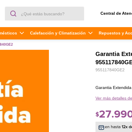
¿Qué estás buscando?
Central de Aten
mésticos
Calefacción y Climatización
Repuestos y Ac
7840GE2
Garantia Ex
955117840G
955117840GE2
Garantia Extendi
Ver más detalles de
27
.
99
$
en hasta
12
x d