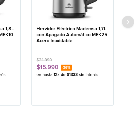
sa 1,8L
Hervidor Eléctrico Mademsa 1,7L
 MEK10
con Apagado Automático MEK25
Acero Inoxidable
$
24
.
990
$
15
.
990
-
36%
erés
en hasta
12
x de
$
1333
sin interés