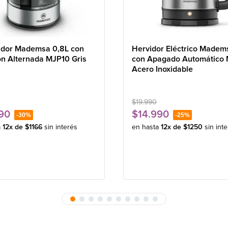
idor Mademsa 0,8L con
Hervidor Eléctrico Madem
ón Alternada MJP10 Gris
con Apagado Automático
Acero Inoxidable
$
19
.
990
90
$
14
.
990
-
30%
-
25%
a
12
x de
$
1166
sin interés
en hasta
12
x de
$
1250
sin int