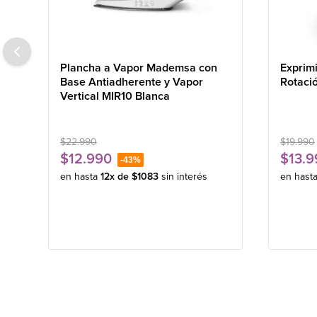
Plancha a Vapor Mademsa con
Exprim
Base Antiadherente y Vapor
Rotaci
Vertical MIR10 Blanca
$
22
.
990
$
19
.
990
$
12
.
990
$
13
.
9
-
43%
en hasta
12
x de
$
1083
sin interés
en hast