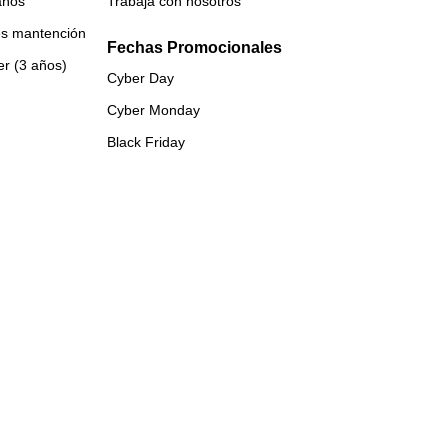
años
Trabaja con nosotros
es mantención
Fechas Promocionales
er (3 años)
Cyber Day
Cyber Monday
Black Friday