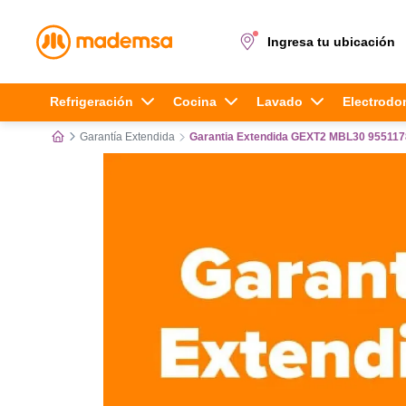
Ingresa tu ubicación
Términos más buscados
Refrigeración
Cocina
Lavado
Electrodo
Garantía Extendida
Garantia Extendida GEXT2 MBL30 95511
1
.
cocina 4 platos
2
.
lavadora
3
.
refrigerador
4
.
secadora
5
.
cocina 5 platos