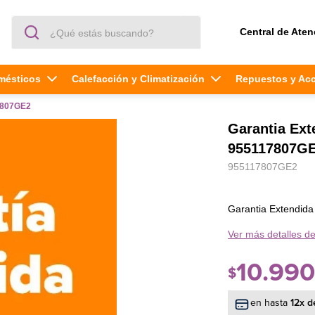
¿Qué estás buscando?
Central de Aten
mésticos
Calefacción y Climatización
Repuestos y Ac
7807GE2
Garantia Ex
955117807G
955117807GE2
Garantia Extendi
Ver más detalles de
10
.
990
$
en hasta
12
x d