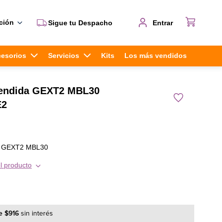
ción
Sigue tu Despacho
Entrar
cesorios
Servicios
Kits
Los más vendidos
tendida GEXT2 MBL30
E2
da GEXT2 MBL30
l producto
e
$
916
sin interés