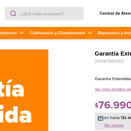
¿Qué estás buscando?
Central de Aten
mésticos
Calefacción y Climatización
Repuestos y Ac
Garantía Ex
240087840GE2
Garantía Extendid
Ver más detalles de
76
.
99
$
en hasta
12
x d
Ver cuotas