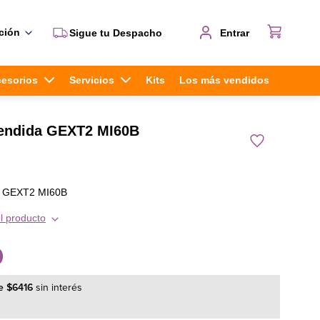
ción
Sigue tu Despacho
Entrar
cesorios
Servicios
Kits
Los más vendidos
tendida GEXT2 MI60B
a GEXT2 MI60B
l producto
0
e
$
6416
sin interés