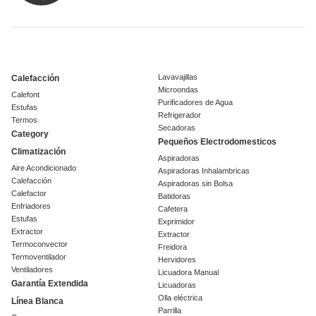
Lavavajillas
Calefacción
Microondas
Calefont
Purificadores de Agua
Estufas
Refrigerador
Termos
Secadoras
Category
Pequeños Electrodomesticos
Climatización
Aspiradoras
Aire Acondicionado
Aspiradoras Inhalambricas
Calefacción
Aspiradoras sin Bolsa
Calefactor
Batidoras
Enfriadores
Cafetera
Estufas
Exprimidor
Extractor
Extractor
Termoconvector
Freidora
Termoventilador
Hervidores
Ventiladores
Licuadora Manual
Garantía Extendida
Licuadoras
Olla eléctrica
Línea Blanca
Parrilla