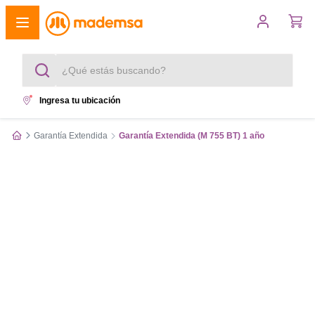
¿Qué estás buscando?
Ingresa tu ubicación
Términos más buscados
Garantía Extendida
Garantía Extendida (M 755 BT) 1 año
1
.
cocina 4 platos
2
.
lavadora
3
.
refrigerador
4
.
secadora
5
.
cocina 5 platos