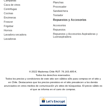
Campanas
Planchas
Cava de vinos
Procesador
Centrifugas
Sandwichera
Cocinas
Tostador
Encimeras
Repuestos y Accesorios
Freezer
Accesorios
Frigobar
Repuestos
Hornos
Repuestos y Accesorios Aspiradoras y
Lavadora secadora
Lustraspiradora
Lavadoras
© 2022 Mademsa Chile RUT: 76.163.495-K.
Todos los derechos reservados.
Todos los precios y condiciones de este sitio son válidos sólo para compras en el sitio y
en Chile. Destacamos que los precios previstos en el sitio prevalecen a los demás
anunciados en otros medios de comunicación y/o sitios de búsquedas. El precio válido es
el que se informa en el carro de compras.