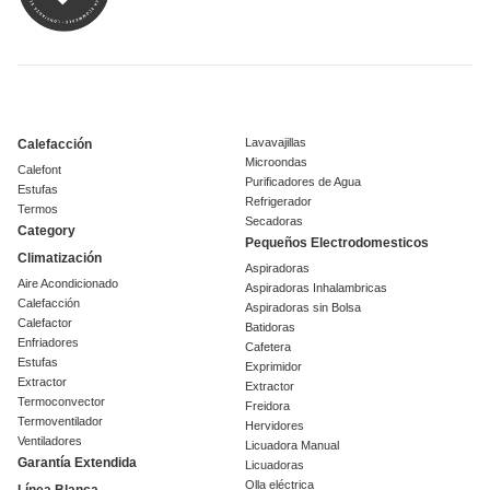
Lavavajillas
Calefacción
Microondas
Calefont
Purificadores de Agua
Estufas
Refrigerador
Termos
Secadoras
Category
Pequeños Electrodomesticos
Climatización
Aspiradoras
Aire Acondicionado
Aspiradoras Inhalambricas
Calefacción
Aspiradoras sin Bolsa
Calefactor
Batidoras
Enfriadores
Cafetera
Estufas
Exprimidor
Extractor
Extractor
Termoconvector
Freidora
Termoventilador
Hervidores
Ventiladores
Licuadora Manual
Garantía Extendida
Licuadoras
Olla eléctrica