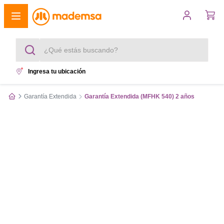
¿Qué estás buscando?
Ingresa tu ubicación
Términos más buscados
Garantía Extendida
Garantía Extendida (MFHK 540) 2 años
1
.
cocina 4 platos
2
.
lavadora
3
.
refrigerador
4
.
secadora
5
.
cocina 5 platos