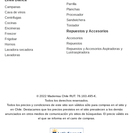
Línea Blanca
Parrilla
Campanas
Planchas
Cava de vinos
Procesador
Centrifugas
Sandwichera
Cocinas
Tostador
Encimeras
Repuestos y Accesorios
Freezer
Accesorios
Frigobar
Repuestos
Hornos
Repuestos y Accesorios Aspiradoras y
Lavadora secadora
Lustraspiradora
Lavadoras
© 2022 Mademsa Chile RUT: 76.163.495-K.
Todos los derechos reservados.
Todos los precios y condiciones de este sitio son válidos sólo para compras en el sitio y
en Chile. Destacamos que los precios previstos en el sitio prevalecen a los demás
anunciados en otros medios de comunicación y/o sitios de búsquedas. El precio válido es
el que se informa en el carro de compras.