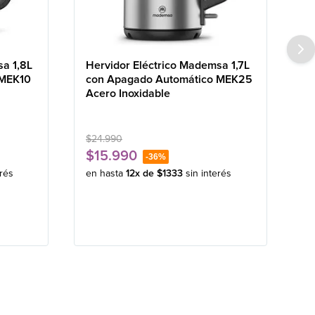
sa 1,8L
Hervidor Eléctrico Mademsa 1,7L
 MEK10
con Apagado Automático MEK25
Acero Inoxidable
$
24
.
990
$
15
.
990
-
36%
erés
en hasta
12
x de
$
1333
sin interés