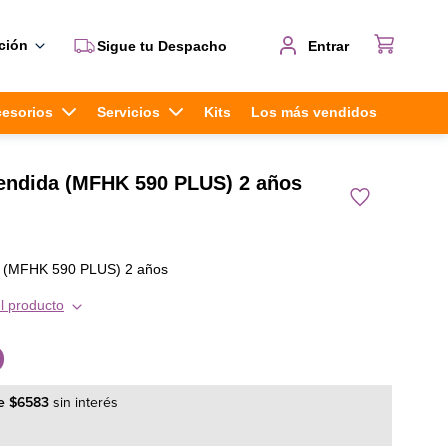
ción
Sigue tu Despacho
Entrar
cesorios
Servicios
Kits
Los más vendidos
tendida (MFHK 590 PLUS) 2 años
a (MFHK 590 PLUS) 2 años
l producto
0
e
$
6583
sin interés