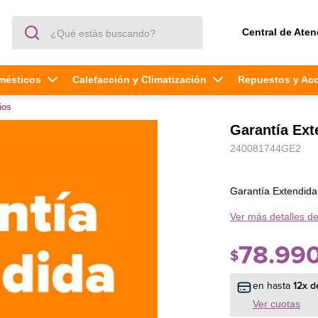
¿Qué estás buscando?
Central de Aten
mésticos
Calefacción y Climatización
Repuestos y Ac
ños
Garantía Ex
240081744GE2
Garantía Extendid
Ver más detalles de
78
.
99
$
en hasta
12
x d
Ver cuotas