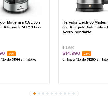
idor Mademsa 0,8L con
Hervidor Eléctrico Madem
ón Alternada MJP10 Gris
con Apagado Automático
Acero Inoxidable
$
19
.
990
90
$
14
.
990
-
30%
-
25%
a
12
x de
$
1166
sin interés
en hasta
12
x de
$
1250
sin int