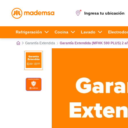
Ingresa tu ubicación
Términos más buscados
Refrigeración
Cocina
Lavado
Electrodo
Garantía Extendida
Garantía Extendida (MFHK 590 PLUS) 2 a
1
.
cocina 4 platos
2
.
lavadora
3
.
refrigerador
4
.
secadora
5
.
cocina 5 platos