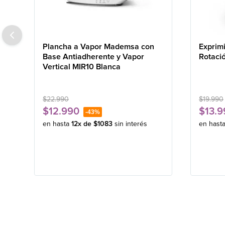
Plancha a Vapor Mademsa con
Exprim
Base Antiadherente y Vapor
Rotaci
Vertical MIR10 Blanca
$
22
.
990
$
19
.
990
$
12
.
990
$
13
.
9
-
43%
en hasta
12
x de
$
1083
sin interés
en hast