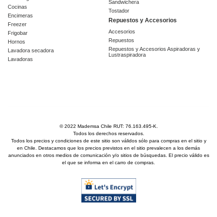
Sandwichera
Cocinas
Tostador
Encimeras
Repuestos y Accesorios
Freezer
Accesorios
Frigobar
Repuestos
Hornos
Repuestos y Accesorios Aspiradoras y
Lavadora secadora
Lustraspiradora
Lavadoras
© 2022 Mademsa Chile RUT: 76.163.495-K.
Todos los derechos reservados.
Todos los precios y condiciones de este sitio son válidos sólo para compras en el sitio y
en Chile. Destacamos que los precios previstos en el sitio prevalecen a los demás
anunciados en otros medios de comunicación y/o sitios de búsquedas. El precio válido es
el que se informa en el carro de compras.