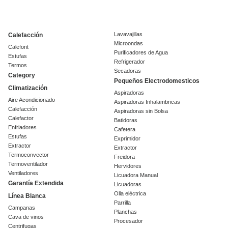
Lavavajillas
Calefacción
Microondas
Calefont
Purificadores de Agua
Estufas
Refrigerador
Termos
Secadoras
Category
Pequeños Electrodomesticos
Climatización
Aspiradoras
Aire Acondicionado
Aspiradoras Inhalambricas
Calefacción
Aspiradoras sin Bolsa
Calefactor
Batidoras
Enfriadores
Cafetera
Estufas
Exprimidor
Extractor
Extractor
Termoconvector
Freidora
Termoventilador
Hervidores
Ventiladores
Licuadora Manual
Garantía Extendida
Licuadoras
Olla eléctrica
Línea Blanca
Parrilla
Campanas
Planchas
Cava de vinos
Procesador
Centrifugas