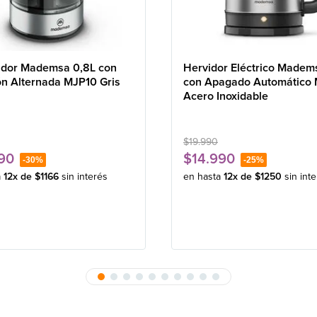
idor Mademsa 0,8L con
Hervidor Eléctrico Madem
ón Alternada MJP10 Gris
con Apagado Automático
Acero Inoxidable
$
19
.
990
90
$
14
.
990
-
30%
-
25%
a
12
x de
$
1166
sin interés
en hasta
12
x de
$
1250
sin int