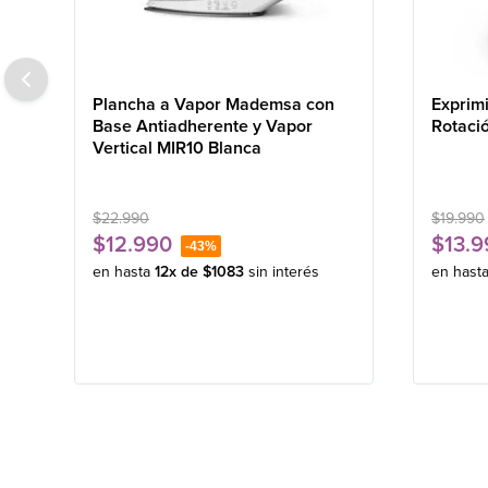
Plancha a Vapor Mademsa con
Exprim
Base Antiadherente y Vapor
Rotaci
Vertical MIR10 Blanca
$
22
.
990
$
19
.
990
$
12
.
990
$
13
.
9
-
43%
en hasta
12
x de
$
1083
sin interés
en hast