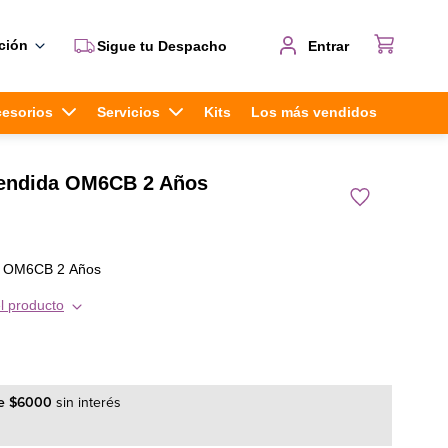
ción
Sigue tu Despacho
Entrar
cesorios
Servicios
Kits
Los más vendidos
tendida OM6CB 2 Años
a OM6CB 2 Años
l producto
e
$
6000
sin interés