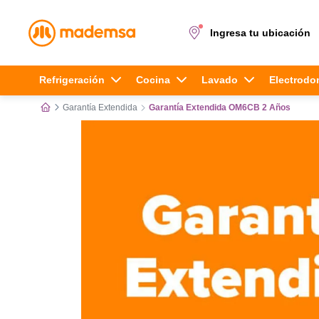
Ingresa tu ubicación
Términos más buscados
Refrigeración
Cocina
Lavado
Electrodo
Garantía Extendida
Garantía Extendida OM6CB 2 Años
1
.
cocina 4 platos
2
.
lavadora
3
.
refrigerador
4
.
secadora
5
.
cocina 5 platos