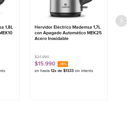
sa 1,8L
Hervidor Eléctrico Mademsa 1,7L
 MEK10
con Apagado Automático MEK25
Acero Inoxidable
$
24
.
990
$
15
.
990
-
36%
erés
en hasta
12
x de
$
1333
sin interés