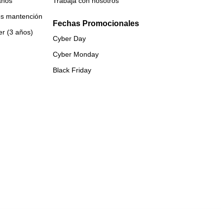
años
Trabaja con nosotros
es mantención
Fechas Promocionales
er (3 años)
Cyber Day
Cyber Monday
Black Friday