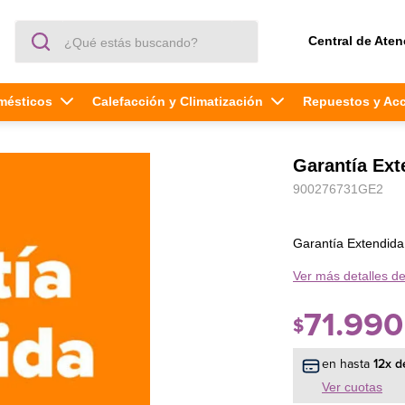
¿Qué estás buscando?
Central de Aten
mésticos
Calefacción y Climatización
Repuestos y Ac
Garantía Ex
900276731GE2
Garantía Extendid
Ver más detalles de
71
.
990
$
en hasta
12
x d
Ver cuotas