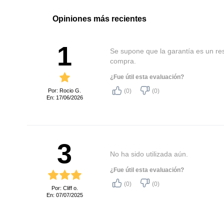
Opiniones más recientes
1
Se supone que la garantía es un re
compra.
¿Fue útil esta evaluación?
Por: Rocio G.
(0)
(0)
En: 17/06/2026
3
No ha sido utilizada aún.
¿Fue útil esta evaluación?
(0)
(0)
Por: Cliff o.
En: 07/07/2025