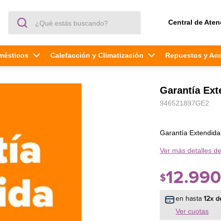
¿Qué estás buscando?
Central de Aten
mésticos
Calefacción y Climatización
Repuestos y Ac
Garantía Ex
946521897GE2
Garantía Extendid
Ver más detalles de
12
.
990
$
en hasta
12
x d
Ver cuotas