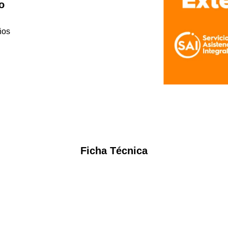
o
ños
Ficha Técnica