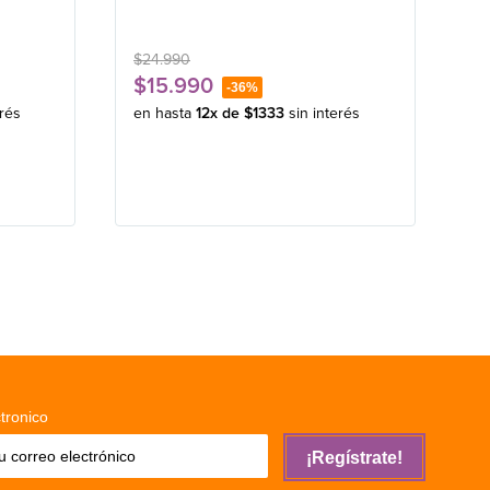
$
24
.
990
$
15
.
990
-
36%
erés
en hasta
12
x de
$
1333
sin interés
tronico
¡Regístrate!