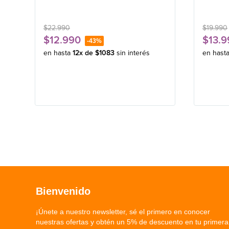
$
22
.
990
$
19
.
990
$
12
.
990
$
13
.
9
-
43%
en hasta
12
x de
$
1083
sin interés
en hast
Bienvenido
¡Únete a nuestro newsletter, sé el primero en conocer
nuestras ofertas y obtén un 5% de descuento en tu primera