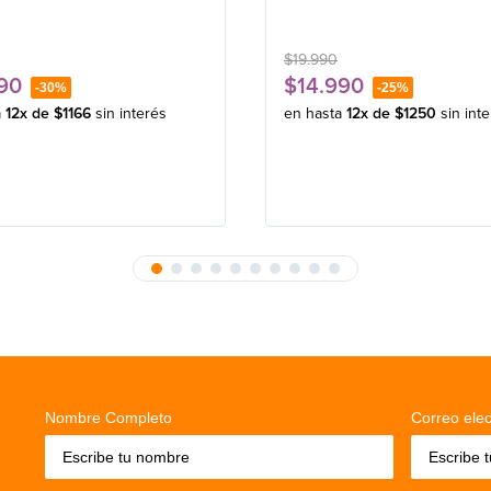
$
19
.
990
90
$
14
.
990
-
30%
-
25%
a
12
x de
$
1166
sin interés
en hasta
12
x de
$
1250
sin int
Nombre Completo
Correo elec