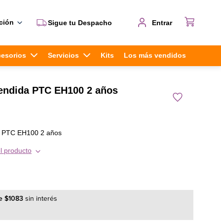
ción
Sigue tu Despacho
Entrar
cesorios
Servicios
Kits
Los más vendidos
tendida PTC EH100 2 años
a PTC EH100 2 años
l producto
e
$
1083
sin interés