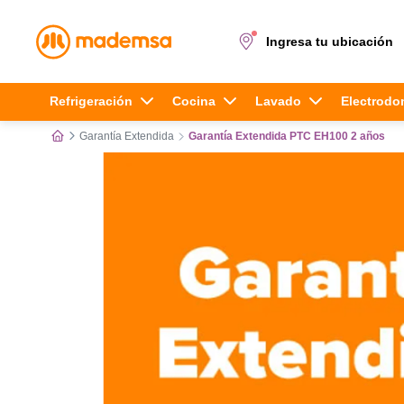
Ingresa tu ubicación
Términos más buscados
Refrigeración
Cocina
Lavado
Electrodo
Garantía Extendida
Garantía Extendida PTC EH100 2 años
1
.
cocina 4 platos
2
.
lavadora
3
.
refrigerador
4
.
secadora
5
.
cocina 5 platos