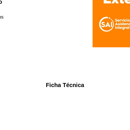
o
os
Ficha Técnica