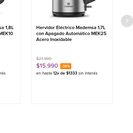
sa 1,8L
Hervidor Eléctrico Mademsa 1,7L
 MEK10
con Apagado Automático MEK25
Acero Inoxidable
$
24
.
990
$
15
.
990
-
36%
erés
en hasta
12
x de
$
1333
sin interés