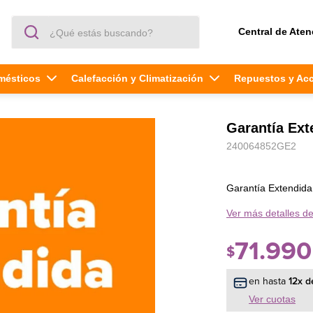
¿Qué estás buscando?
Central de Aten
mésticos
Calefacción y Climatización
Repuestos y Ac
Garantía Ext
240064852GE2
Garantía Extendida
Ver más detalles de
71
.
990
$
en hasta
12
x d
Ver cuotas