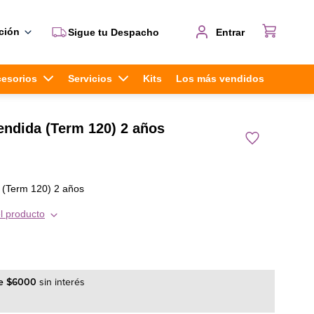
ción
Sigue tu Despacho
Entrar
cesorios
Servicios
Kits
Los más vendidos
endida (Term 120) 2 años
 (Term 120) 2 años
l producto
e
$
6000
sin interés