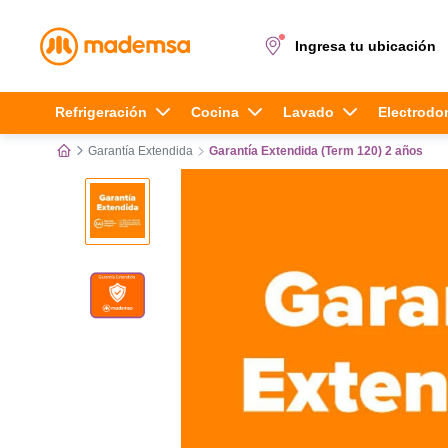
Ingresa tu ubicación
Términos más buscados
Refrigeración
Cocina
Lavado
Electrodo
Garantía Extendida
Garantía Extendida (Term 120) 2 años
1
.
cocina 4 platos
2
.
lavadora
3
.
refrigerador
4
.
secadora
5
.
cocina 5 platos