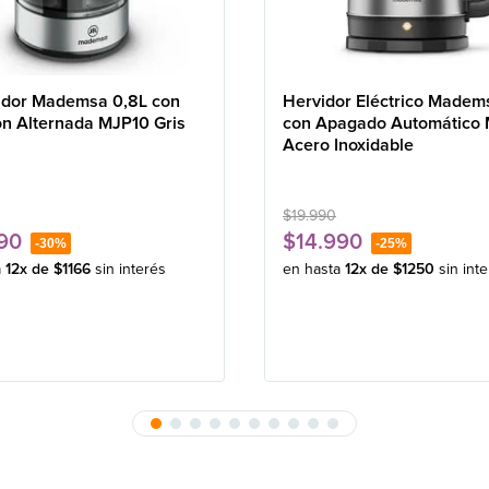
idor Mademsa 0,8L con
Hervidor Eléctrico Madem
ón Alternada MJP10 Gris
con Apagado Automático
Acero Inoxidable
$
19
.
990
90
$
14
.
990
-
30%
-
25%
a
12
x de
$
1166
sin interés
en hasta
12
x de
$
1250
sin int