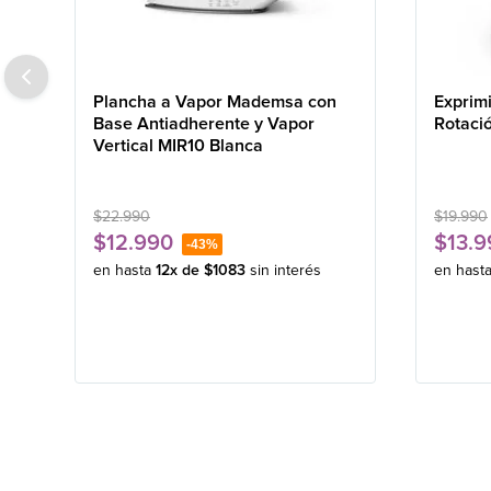
Plancha a Vapor Mademsa con
Exprim
Base Antiadherente y Vapor
Rotaci
Vertical MIR10 Blanca
$
22
.
990
$
19
.
990
$
12
.
990
$
13
.
9
-
43%
en hasta
12
x de
$
1083
sin interés
en hast