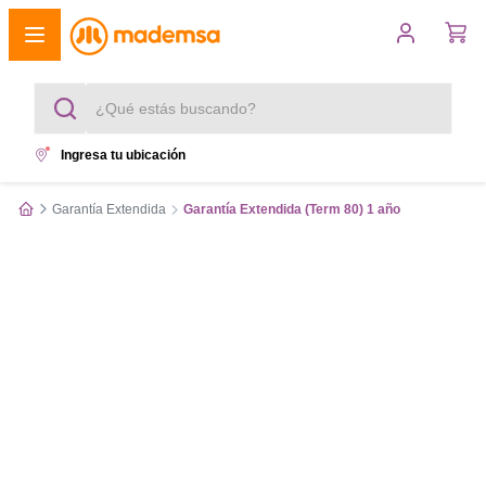
¿Qué estás buscando?
Ingresa tu ubicación
Términos más buscados
Garantía Extendida
Garantía Extendida (Term 80) 1 año
1
.
cocina 4 platos
2
.
lavadora
3
.
refrigerador
4
.
secadora
5
.
cocina 5 platos