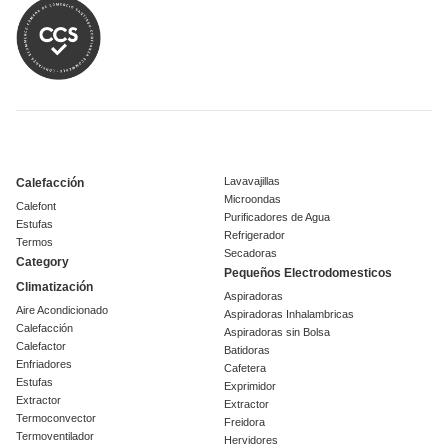
Lavavajillas
Calefacción
Microondas
Calefont
Purificadores de Agua
Estufas
Refrigerador
Termos
Secadoras
Category
Pequeños Electrodomesticos
Climatización
Aspiradoras
Aire Acondicionado
Aspiradoras Inhalambricas
Calefacción
Aspiradoras sin Bolsa
Calefactor
Batidoras
Enfriadores
Cafetera
Estufas
Exprimidor
Extractor
Extractor
Termoconvector
Freidora
Termoventilador
Hervidores