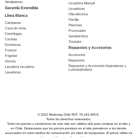
Ventiladores
Licuadora Manual
Garantía Extendida
Licuadoras
Olla eléctrica
Línea Blanca
Parrilla
Campanas
Planchas
Cava de vinos
Procesador
Centrifugas
Sandwichera
Cocinas
Tostador
Encimeras
Repuestos y Accesorios
Freezer
Accesorios
Frigobar
Repuestos
Hornos
Repuestos y Accesorios Aspiradoras y
Lavadora secadora
Lustraspiradora
Lavadoras
© 2022 Mademsa Chile RUT: 76.163.495-K.
Todos los derechos reservados.
Todos los precios y condiciones de este sitio son válidos sólo para compras en el sitio y
en Chile. Destacamos que los precios previstos en el sitio prevalecen a los demás
anunciados en otros medios de comunicación y/o sitios de búsquedas. El precio válido es