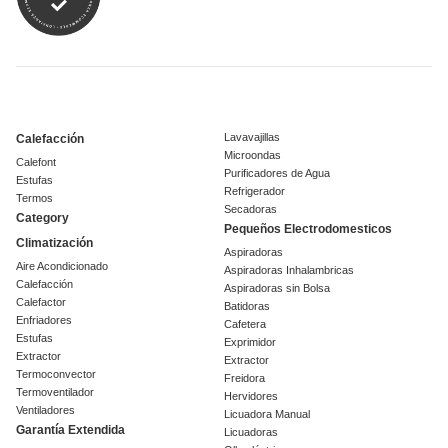
Lavavajillas
Calefacción
Microondas
Calefont
Purificadores de Agua
Estufas
Refrigerador
Termos
Secadoras
Category
Pequeños Electrodomesticos
Climatización
Aspiradoras
Aire Acondicionado
Aspiradoras Inhalambricas
Calefacción
Aspiradoras sin Bolsa
Calefactor
Batidoras
Enfriadores
Cafetera
Estufas
Exprimidor
Extractor
Extractor
Termoconvector
Freidora
Termoventilador
Hervidores
Ventiladores
Licuadora Manual
Garantía Extendida
Licuadoras