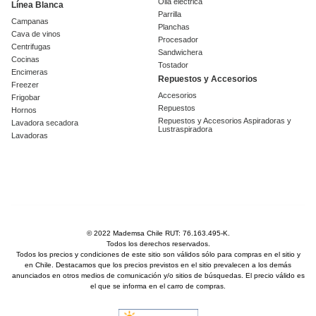
Olla eléctrica
Línea Blanca
Parrilla
Campanas
Planchas
Cava de vinos
Procesador
Centrifugas
Sandwichera
Cocinas
Tostador
Encimeras
Repuestos y Accesorios
Freezer
Accesorios
Frigobar
Repuestos
Hornos
Repuestos y Accesorios Aspiradoras y
Lavadora secadora
Lustraspiradora
Lavadoras
© 2022 Mademsa Chile RUT: 76.163.495-K.
Todos los derechos reservados.
Todos los precios y condiciones de este sitio son válidos sólo para compras en el sitio y
en Chile. Destacamos que los precios previstos en el sitio prevalecen a los demás
anunciados en otros medios de comunicación y/o sitios de búsquedas. El precio válido es
el que se informa en el carro de compras.