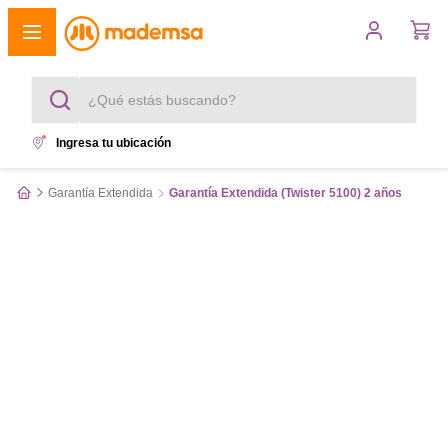
¿Qué estás buscando?
Ingresa tu ubicación
Términos más buscados
Garantía Extendida
Garantía Extendida (Twister 5100) 2 años
1
.
cocina 4 platos
2
.
lavadora
3
.
refrigerador
4
.
secadora
5
.
cocina 5 platos