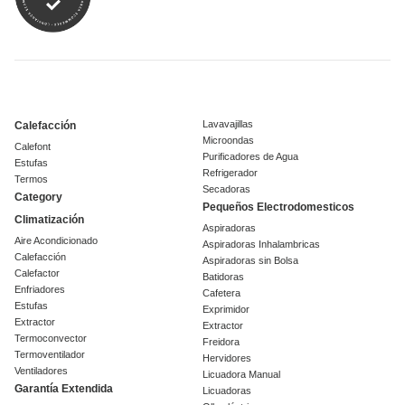
Lavavajillas
Calefacción
Microondas
Calefont
Purificadores de Agua
Estufas
Refrigerador
Termos
Secadoras
Category
Pequeños Electrodomesticos
Climatización
Aspiradoras
Aire Acondicionado
Aspiradoras Inhalambricas
Calefacción
Aspiradoras sin Bolsa
Calefactor
Batidoras
Enfriadores
Cafetera
Estufas
Exprimidor
Extractor
Extractor
Termoconvector
Freidora
Termoventilador
Hervidores
Ventiladores
Licuadora Manual
Garantía Extendida
Licuadoras