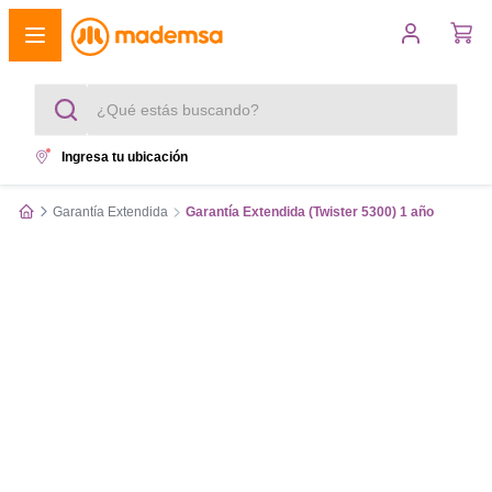
¿Qué estás buscando?
Ingresa tu ubicación
Términos más buscados
Garantía Extendida
Garantía Extendida (Twister 5300) 1 año
1
.
cocina 4 platos
2
.
lavadora
3
.
refrigerador
4
.
secadora
5
.
cocina 5 platos