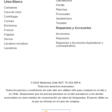
Olla eléctrica
Línea Blanca
Parrilla
Campanas
Planchas
Cava de vinos
Procesador
Centrifugas
Sandwichera
Cocinas
Tostador
Encimeras
Repuestos y Accesorios
Freezer
Accesorios
Frigobar
Repuestos
Hornos
Repuestos y Accesorios Aspiradoras y
Lavadora secadora
Lustraspiradora
Lavadoras
© 2022 Mademsa Chile RUT: 76.163.495-K.
Todos los derechos reservados.
Todos los precios y condiciones de este sitio son válidos sólo para compras en el sitio y
en Chile. Destacamos que los precios previstos en el sitio prevalecen a los demás
anunciados en otros medios de comunicación y/o sitios de búsquedas. El precio válido es
el que se informa en el carro de compras.