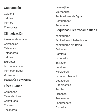
Lavavajillas
Calefacción
Microondas
Calefont
Purificadores de Agua
Estufas
Refrigerador
Termos
Secadoras
Category
Pequeños Electrodomesticos
Climatización
Aspiradoras
Aire Acondicionado
Aspiradoras Inhalambricas
Calefacción
Aspiradoras sin Bolsa
Calefactor
Batidoras
Enfriadores
Cafetera
Estufas
Exprimidor
Extractor
Extractor
Termoconvector
Freidora
Termoventilador
Hervidores
Ventiladores
Licuadora Manual
Garantía Extendida
Licuadoras
Olla eléctrica
Línea Blanca
Parrilla
Campanas
Planchas
Cava de vinos
Procesador
Centrifugas
Sandwichera
Cocinas
Tostador
Encimeras