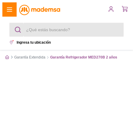
¿Qué estás buscando?
Ingresa tu ubicación
Términos más buscados
Garantía Extendida
Garantía Refrigerador MED270B 2 años
1
.
cocina 4 platos
2
.
lavadora
3
.
refrigerador
4
.
secadora
5
.
cocina 5 platos