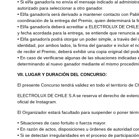
• Si el/la ganador/a no envía el mensaje indicado al adminis
autorizado para seleccionar a otro ganador.
• El/la ganador/a será derivado a mantener contacto con Pa
coordinación de la entrega del Premio, quien determinará la 
• El/la ganador/a deberá acreditar a ELECTROLUX DE CHILE S.A
y fecha acordada para la entrega, se entiende que renuncia a
• El/la ganador/a podrá otorgar un poder simple, a través de
identidad, por ambos lados, la firma del ganador e incluir e
de recibir el Premio, deberá exhibir una copia original del po
• En caso de verificarse algunas de las situaciones indicada
determinando al nuevo ganador mediante el mismo procedimi
VII. LUGAR Y DURACIÓN DEL CONCURSO:
El presente Concurso tendrá validez en todo el territorio de Ch
ELECTROLUX DE CHILE S.A se reserva el derecho de extender l
oficial de Instagram.
El Organizador estará facultado para suspender o poner térmi
• Situaciones de caso fortuito o fuerza mayor.
• En razón de actos, disposiciones u órdenes de autoridad c
• Si se detectan irregularidades en el proceso de participación