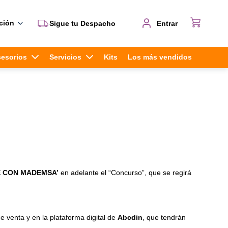
ción
Sigue tu Despacho
Entrar
cesorios
Servicios
Kits
Los más vendidos
E CON MADEMSA’
en adelante el “Concurso”, que se regirá
e venta y en la plataforma digital de
Abcdin
, que tendrán