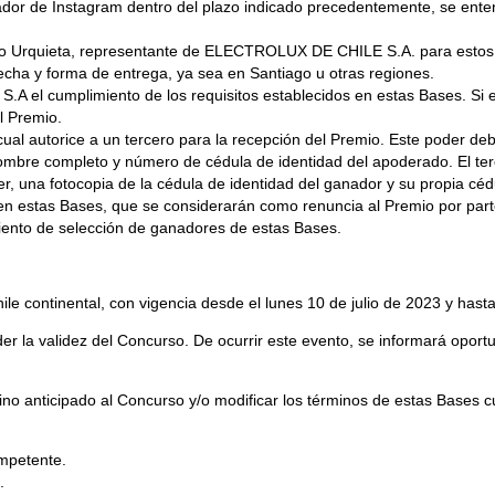
trador de Instagram dentro del plazo indicado precedentemente, se ente
blo Urquieta, representante de ELECTROLUX DE CHILE S.A. para estos e
fecha y forma de entrega, ya sea en Santiago u otras regiones.
 el cumplimiento de los requisitos establecidos en estas Bases. Si e
l Premio.
l cual autorice a un tercero para la recepción del Premio. Este poder 
l nombre completo y número de cédula de identidad del apoderado. El 
der, una fotocopia de la cédula de identidad del ganador y su propia céd
s en estas Bases, que se considerarán como renuncia al Premio por par
ento de selección de ganadores de estas Bases.
ile continental, con vigencia desde el lunes 10 de julio de 2023 y hasta
a validez del Concurso. De ocurrir este evento, se informará oportu
no anticipado al Concurso y/o modificar los términos de estas Bases c
ompetente.
.