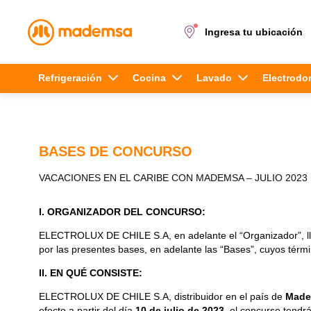
Ingresa tu ubicación
Términos más buscados
Refrigeración
Cocina
Lavado
Electrodo
1
.
cocina 4 platos
2
.
lavadora
BASES DE CONCURSO
3
.
refrigerador
VACACIONES EN EL CARIBE CON MADEMSA – JULIO 2023
4
.
secadora
I. ORGANIZADOR DEL CONCURSO:
5
.
cocina 5 platos
ELECTROLUX DE CHILE S.A, en adelante el “Organizador”, l
por las presentes bases, en adelante las “Bases”, cuyos térmi
II. EN QUÉ CONSISTE:
ELECTROLUX DE CHILE S.A, distribuidor en el país de
Mad
efecto a partir del día
10 de julio de 2023
, el concurso tendr