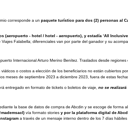
remio corresponde a un
paquete turístico para dos (2) personas al C
s (aeropuerto - hotel / hotel - aeropuerto), y estadía ‘All Inclusi
 Viajes Falabella; diferenciales van por parte del ganador y su acomp
Aeropuerto Internacional Arturo Merino Benítez. Traslados desde region
s viáticos o costos a elección de los beneficiarios no están cubiertos po
los meses de septiembre 2023 a diciembre 2023, fuera de estas fechas
rá entregado en formato de tickets o boletos de viaje,
no se realizará
 mediante la base de datos de compra de Abcdin y se escoge de forma a
@mademsacl)
vía formato stories
y por la plataforma digital de Abcdi
Instagram
a través de un mensaje interno dentro de los 7 días hábiles 