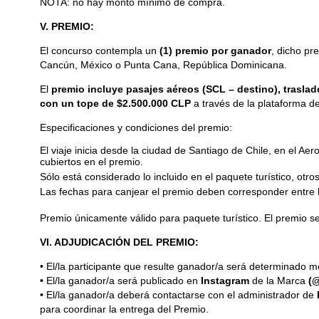
NOTA: no hay monto mínimo de compra.
V. PREMIO:
El concurso contempla un
(1) premio por ganador
, dicho p
Cancún, México o Punta Cana, República Dominicana.
El
premio incluye pasajes aéreos (SCL – destino), traslado
con un tope de $2.500.000 CLP
a través de la plataforma de
Especificaciones y condiciones del premio:
El viaje inicia desde la ciudad de Santiago de Chile, en el 
cubiertos en el premio.
Sólo está considerado lo incluido en el paquete turístico, otro
Las fechas para canjear el premio deben corresponder entre 
Premio únicamente válido para paquete turístico. El premio se
VI. ADJUDICACIÓN DEL PREMIO:
• El/la participante que resulte ganador/a será determinado
• El/la ganador/a será publicado en
Instagram
de la Marca
(
• El/la ganador/a deberá contactarse con el administrador de
para coordinar la entrega del Premio.