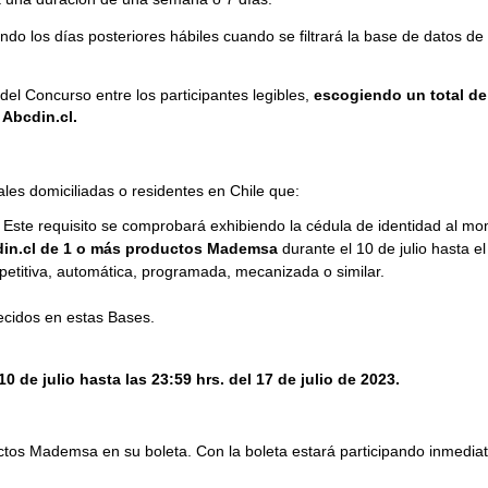
endo los días posteriores hábiles cuando se filtrará la base de datos d
o del Concurso entre los participantes legibles,
escogiendo un total de 
 Abcdin.cl.
les domiciliadas o residentes en Chile que:
. Este requisito se comprobará exhibiendo la cédula de identidad al mo
cdin.cl de 1 o más productos Mademsa
durante el 10 de julio hasta el 
repetitiva, automática, programada, mecanizada o similar.
ecidos en estas Bases.
 de julio hasta las 23:59 hrs. del 17 de julio de 2023.
ctos Mademsa en su boleta. Con la boleta estará participando inmedia