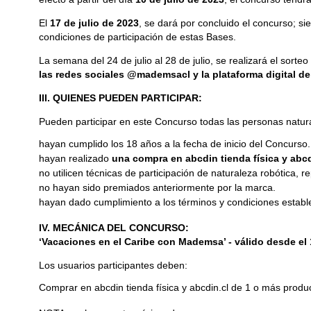
El
17 de julio de 2023
, se dará por concluido el concurso; si
condiciones de participación de estas Bases.
La semana del 24 de julio al 28 de julio, se realizará el sorte
las redes sociales @mademsacl y la plataforma digital de
III. QUIENES PUEDEN PARTICIPAR:
Pueden participar en este Concurso todas las personas natura
hayan cumplido los 18 años a la fecha de inicio del Concurso
hayan realizado
una compra en abcdin tienda física y ab
no utilicen técnicas de participación de naturaleza robótica, 
no hayan sido premiados anteriormente por la marca.
hayan dado cumplimiento a los términos y condiciones establ
IV. MECÁNICA DEL CONCURSO:
‘Vacaciones en el Caribe con Mademsa’ - válido desde el 10
Los usuarios participantes deben:
Comprar en abcdin tienda física y abcdin.cl de 1 o más produ