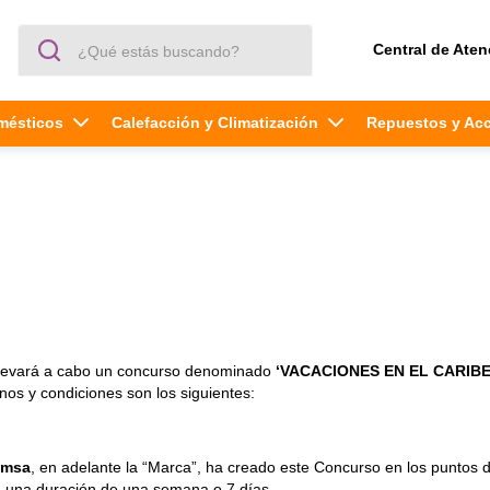
¿Qué estás buscando?
Central de Aten
mésticos
Calefacción y Climatización
Repuestos y Ac
levará a cabo un concurso denominado
‘VACACIONES EN EL CARIB
nos y condiciones son los siguientes:
emsa
, en adelante la “Marca”, ha creado este Concurso en los puntos d
á una duración de una semana o 7 días.