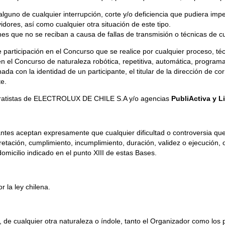
de cualquier interrupción, corte y/o deficiencia que pudiera impedir 
idores, así como cualquier otra situación de este tipo.
es que no se reciban a causa de fallas de transmisión o técnicas de cu
participación en el Concurso que se realice por cualquier proceso, técn
en el Concurso de naturaleza robótica, repetitiva, automática, programa
ada con la identidad de un participante, el titular de la dirección de co
e.
ntratistas de ELECTROLUX DE CHILE S.A y/o agencias
PubliActiva y Li
pantes aceptan expresamente que cualquier dificultad o controversia qu
retación, cumplimiento, incumplimiento, duración, validez o ejecución, 
domicilio indicado en el punto XIII de estas Bases.
r la ley chilena.
, de cualquier otra naturaleza o índole, tanto el Organizador como los p