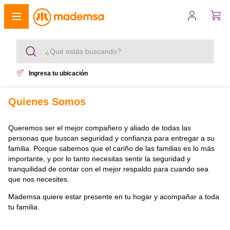
¿Qué estás buscando?
Ingresa tu ubicación
Términos más buscados
Quienes Somos
1
.
cocina 4 platos
Queremos ser el mejor compañero y aliado de todas las
2
.
lavadora
personas que buscan seguridad y confianza para entregar a su
familia. Porque sabemos que el cariño de las familias es lo más
3
.
refrigerador
importante, y por lo tanto necesitas sentir la seguridad y
tranquilidad de contar con el mejor respaldo para cuando sea
4
.
secadora
que nos necesites.
Mademsa quiere estar presente en tu hogar y acompañar a toda
5
.
cocina 5 platos
tu familia.