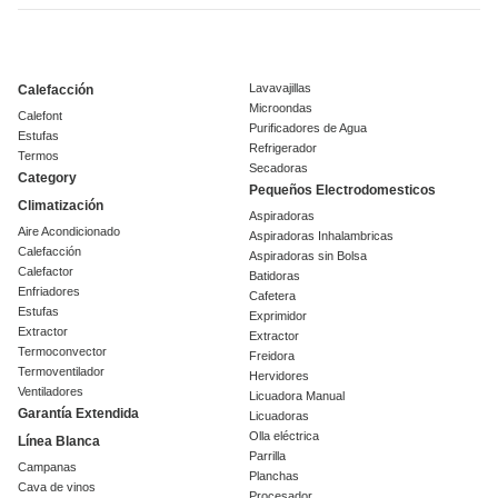
Lavavajillas
Calefacción
Microondas
Calefont
Purificadores de Agua
Estufas
Refrigerador
Termos
Secadoras
Category
Pequeños Electrodomesticos
Climatización
Aspiradoras
Aire Acondicionado
Aspiradoras Inhalambricas
Calefacción
Aspiradoras sin Bolsa
Calefactor
Batidoras
Enfriadores
Cafetera
Estufas
Exprimidor
Extractor
Extractor
Termoconvector
Freidora
Termoventilador
Hervidores
Ventiladores
Licuadora Manual
Garantía Extendida
Licuadoras
Olla eléctrica
Línea Blanca
Parrilla
Campanas
Planchas
Cava de vinos
Procesador