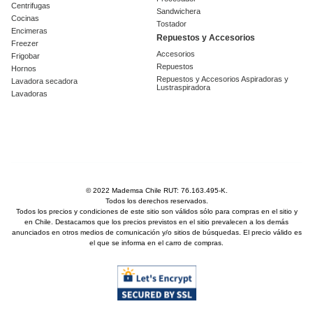
Centrifugas
Sandwichera
Cocinas
Tostador
Encimeras
Repuestos y Accesorios
Freezer
Accesorios
Frigobar
Repuestos
Hornos
Repuestos y Accesorios Aspiradoras y
Lavadora secadora
Lustraspiradora
Lavadoras
© 2022 Mademsa Chile RUT: 76.163.495-K.
Todos los derechos reservados.
Todos los precios y condiciones de este sitio son válidos sólo para compras en el sitio y
en Chile. Destacamos que los precios previstos en el sitio prevalecen a los demás
anunciados en otros medios de comunicación y/o sitios de búsquedas. El precio válido es
el que se informa en el carro de compras.