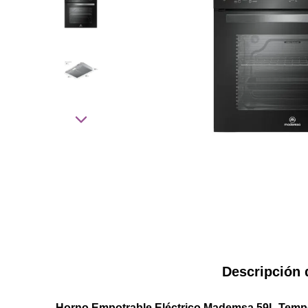
Descripción 
Horno Empotrable Eléctrico Mademsa 59L Temp