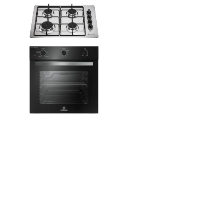
e la Doble función: usa tu campana como extractor o
 que prefieras. Si quieres aún más versatilidad, puedes
mente con un kit ventilación (se vende por separado).
ado para el día a día, esta campana se adapta a tu cocina
 El acabado en acero inoxidable es resistente y fácil de
quienes buscan practicidad y eficiencia.
ina Extractora Mademsa 60cm DM6SS es perfecta para
dores. Esta campana cubre justo lo que necesitas,
e limpio y fresco incluso en espacios más compactos.