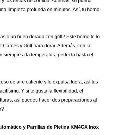
 y los restos de comida. Además, su puerta 
Campana de Cocin
una limpieza profunda en minutos. Así, tu horno 
Filtración dual D
Disfruta de una co
Mademsa 60cm Gran
tus comidas en un 
as o un buen dorado con grill? Este horno te lo 
que elimina el humo
 Carnes y Grill para dorar. Además, con la 
cocina estará libre
minutos1.
 siempre a la temperatura perfecta hasta el 
Haz que tus moment
bien tu zona de co
comodidad.
Gracias a su sistema
eso de aire caliente y lo expulsa fuera, así tus 
hasta un 60%² de la
olores intensos, ay
lísimo. Y si te gusta la flexibilidad, el 
cocina fresca y ag
alturas, así puedes hacer dos preparaciones al 
filtro debe cambia
¡Elige la potencia i
r?
consumo energético
Velocidades que aju
Así, puedes elegir
omático y Parrillas de Pletina KM4GX Inox
resultados.