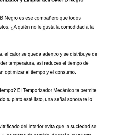
expulsa fuera, así 
Facilísimo. Y si te g
bandeja y cuatro a
B Negro es ese compañero que todos 
¿Ya te imaginas lo
os, ¿A quién no le gusta la comodidad a la 
Encimera a Gas 4 
Pletina KM4GX In
Con un diseño mode
 el calor se queda adentro y se distribuye de 
Encimera a Gas 4 
confianza y practic
der temperatura, así reduces el tiempo de 
Sus Parrillas de Pl
an optimizar el tiempo y el consumo.
mantienen tus ollas
Cubierta de Acero I
Con el Bloqueo de G
 tiempo? El Temporizador Mecánico te permite 
ausencia de llama 
mantienen la llama 
o tu plato esté listo, una señal sonora te lo 
tamaño ideal de 43
Disfruta del Encendi
llama se enciende al
Extraíbles facilitan
trificado del interior evita que la suciedad se 
transformar tu man