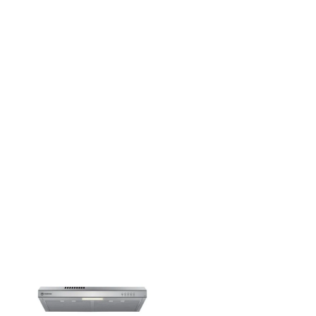
a Extractora Mademsa 60cm Gran Poder de Succión y
M6SS Inox
cina más agradable con la Campana de Cocina Extractora
 Poder de Succión y Filtración dual DM6SS Inox. Prepara
ambiente fresco y cómodo gracias al Gran Poder de Succión
 y la grasa de forma eficiente. Con un caudal de 200 m³/h, tu
 de humo y olores molestos, renovando el aire en menos de 6
os en la cocina sean más placenteros: la Luz LED ilumina
cción, ayudándote a preparar tus platos con más seguridad y
 de Filtración dual, los filtros de aluminio lavables capturan
 grasa, mientras que el filtro de carbón activado elimina
udando a mantener el aire limpio y agradable. ¡Mantén tu
radable! Para asegurar un mejor desempeño del producto, el
rse cada 6 meses.
deal para cada plato! Para optimizar el rendimiento y el
 en cada preparación, nuestro producto cuenta con 3
stan la potencia según tus necesidades: baja, media o alta.
 la intensidad ideal para cada momento, logrando mejores