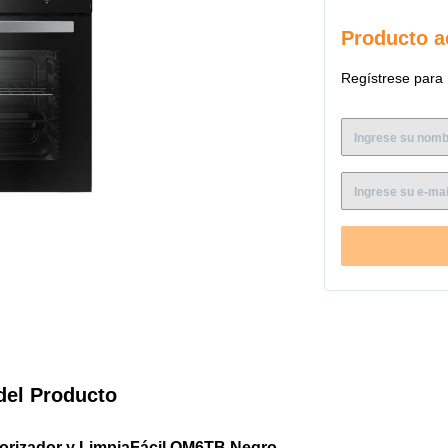
se distribuye de m
temperatura, así re
Producto a
quienes buscan opt
Regístrese para 
¿Te gusta preparar
Mecánico te permite
plato esté listo, u
comida!
Atención con la Tecn
la suciedad se adhi
de comida. Además,
permiten una limpi
reluciente casi sin 
¿Te gustan los past
grill? Este horno t
Carnes y Grill para
preparaciones esta
servir.
del Producto
La Ventilación Forza
orizador y LimpiaFácil OM6TB Negro