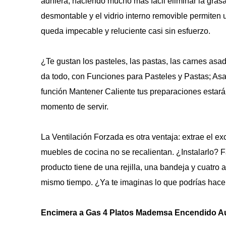
adhiera, haciendo mucho más fácil eliminar la grasa
desmontable y el vidrio interno removible permiten 
queda impecable y reluciente casi sin esfuerzo.
¿Te gustan los pasteles, las pastas, las carnes asad
da todo, con Funciones para Pasteles y Pastas; Asar
función Mantener Caliente tus preparaciones estarán
momento de servir.
La Ventilación Forzada es otra ventaja: extrae el exc
muebles de cocina no se recalientan. ¿Instalarlo? Faci
producto tiene de una rejilla, una bandeja y cuatro 
mismo tiempo. ¿Ya te imaginas lo que podrías hace
Encimera a Gas 4 Platos Mademsa Encendido Aut