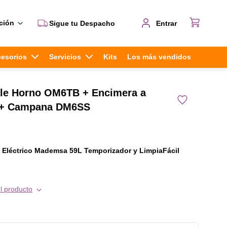
ción
Sigue tu Despacho
Entrar
cesorios
Servicios
Kits
Los más vendidos
ble Horno OM6TB + Encimera a
+ Campana DM6SS
 Eléctrico Mademsa 59L Temporizador y LimpiaFácil
le Eléctrico Mademsa 59L OM6TB Negro es ese compañero
l producto
 tener en la cocina. Porque, seamos honestos, ¿A quién no
ad a la hora de cocinar?
ciencia? Con su Cavidad Sellada, el calor se queda adentro y