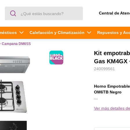
¿Qué estás buscando?
Central de Aten
mésticos
Calefacción y Climatización
Repuestos y Ac
X + Campana DM6SS
Kit empotra
Gas KM4GX 
240099561
Horno Empotrable
OM6TB Negro
El Horno Empotrab
Ver más detalles de
que todos queremos
le gusta la comodid
¿Te preocupa la efi