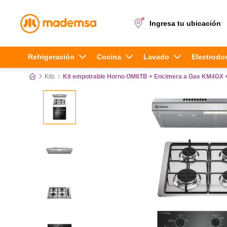
Ingresa tu ubicación
Términos más buscados
Refrigeración
Cocina
Lavado
Electrodo
Kits
Kit empotrable Horno OM6TB + Encimera a Gas KM4G
1
.
cocina 4 platos
2
.
lavadora
3
.
refrigerador
4
.
secadora
5
.
cocina 5 platos