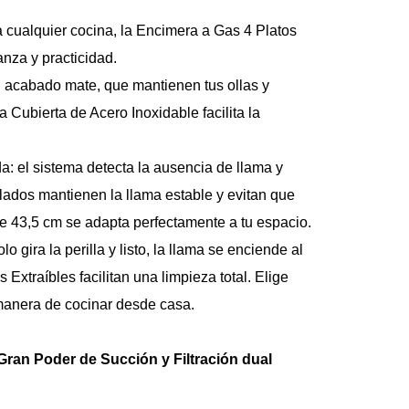
Elige la libertad d
depurador, según lo
cualquier cocina, la Encimera a Gas 4 Platos 
transformarla fácil
nza y practicidad.
Con su diseño pens
sin complicaciones.
n acabado mate, que mantienen tus ollas y 
limpiar, ideal para 
a Cubierta de Acero Inoxidable facilita la 
La Campana de Coc
cocinas de 4 quema
manteniendo el air
a: el sistema detecta la ausencia de llama y 
ados mantienen la llama estable y evitan que 
e 43,5 cm se adapta perfectamente a tu espacio.
gira la perilla y listo, la llama se enciende al 
 Extraíbles facilitan una limpieza total. Elige 
 manera de cocinar desde casa.
an Poder de Succión y Filtración dual 