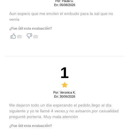
Consumo de energía
1760W
Por: Paula G.
En: 05/08/2026
Garantía
Si
Aun espero que me envíen el embudo para la sal que no
Indice de eficiencia
venía
C
energética
¿Fue útil esta evaluación?
Garantía producto (legal +
12 meses
(0)
(0)
voluntaria)
Color
Blanco
Peso producto (kilos)
41 Kg
1
Alto producto embalado
88,4 cm
Ancho producto embalado
64,5 cm
Profundidad producto
64,5 cm
embalado
Por: Veronica K.
En: 30/06/2026
Peso producto embalado
45 Kg
Me dejaron todo un día esperando el pedido,llego al día
(kilos)
siguiente y yo te llamé 4 veces,y no avisaron,por casualidad
Hecho en
China
pregunté portería. Muy mala atención
Tiempo de ciclo en
¿Fue útil esta evaluación?
225 (programa ECO)