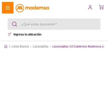
¿Qué estás buscando?
Ingresa tu ubicación
Términos más buscados
Línea Blanca
Lavavajillas
Lavavajillas 14 Cubiertos Mademsa con 
1
.
cocina 4 platos
2
.
lavadora
3
.
refrigerador
4
.
secadora
5
.
cocina 5 platos