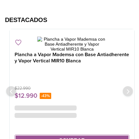
856903972
DESTACADOS
Plancha a Vapor Mademsa con Base Antiadherente
y Vapor Vertical MIR10 Blanca
$
22
.
990
$
12
.
990
-
43%