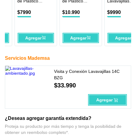
de Plástico
de Plástico
Lavavajillas
bajo las condiciones de uso indicadas en el manual del producto.
Mademsa 8
Mademsa 12
Universal
Unidades
Unidades
$
7990
$
10
.
990
$
9990
Agregar
Agregar
Agregar
Servicios Mademsa
Visita y Conexión Lavavajillas 14C
BZG
$
33
.
990
Agregar
¿Deseas agregar garantía extendida?
Proteja su producto por más tiempo y tenga la posibilidad de
obtener un reembolso completo*.