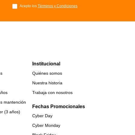
Acepto los
Términos y Condiciones
Institucional
es
Quiénes somos
Nuestra historia
años
Trabaja con nosotros
es mantención
Fechas Promocionales
er (3 años)
Cyber Day
Cyber Monday