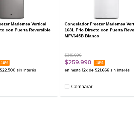
eezer Mademsa Vertical
Congelador Freezer Mademsa Vert
cto con Puerta Reversible
168L Frío Directo con Puerta Reve
MFV645B Blanco
$
319
.
990
$
259
.
990
-
18%
-
18%
$
22
.
500
sin interés
en hasta
12
x de
$
21
.
666
sin interés
Comparar