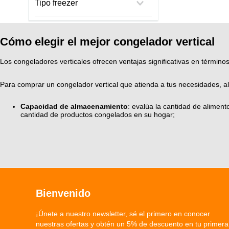
Tipo freezer
Sólo Freezer
Cómo elegir el mejor congelador vertical
Los congeladores verticales ofrecen ventajas significativas en términos
Para comprar un congelador vertical que atienda a tus necesidades, al
Capacidad de almacenamiento
: evalúa la cantidad de alimen
cantidad de productos congelados en su hogar;
Bienvenido
¡Únete a nuestro newsletter, sé el primero en conocer
nuestras ofertas y obtén un 5% de descuento en tu primera