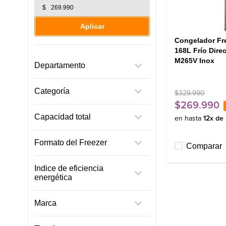
$
Aplicar
Congelador Fr
168L Frío Dire
M265V Inox
Departamento
Línea Blanca
Categoría
$
329
.
990
$
269
.
990
Freezer
Capacidad total
en hasta
12
x de
Hasta 200L
Formato del Freezer
Comparar
Vertical
Indice de eficiencia
energética
E
Marca
Mademsa