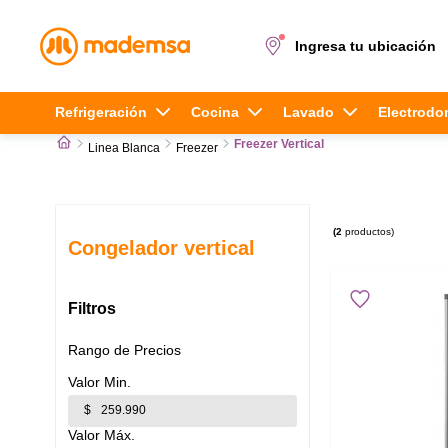
Ingresa tu ubicación
Términos más buscados
Refrigeración
Cocina
Lavado
Electrodo
Freezer Vertical
Linea Blanca
Freezer
1
.
cocina 4 platos
2
.
lavadora
2
productos
3
.
Congelador vertical
refrigerador
4
.
secadora
Filtros
5
.
cocina 5 platos
Rango de Precios
$