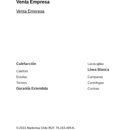
Venta Empresa
Venta Empresa
Calefacción
Lavavajillas
Línea Blanca
Calefont
Estufas
Campanas
Termos
Centrifugas
Garantía Extendida
Cocinas
© 2022 Mademsa Chile RUT: 76.163.495-K.