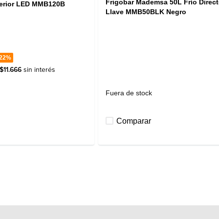
Frigobar Mademsa 50L Frío Direc
nterior LED MMB120B
Llave MMB50BLK Negro
22%
$
11
.
666
sin interés
Fuera de stock
Comparar