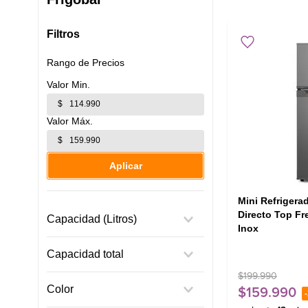
Filtros
Rango de Precios
$
$
Aplicar
Mini Refrigera
Directo Top Fr
Capacidad (Litros)
Inox
Menos 50 L
Capacidad total
Mas de 50 L
$
199
.
990
Menos de 300 L
Color
$
159
.
990
-