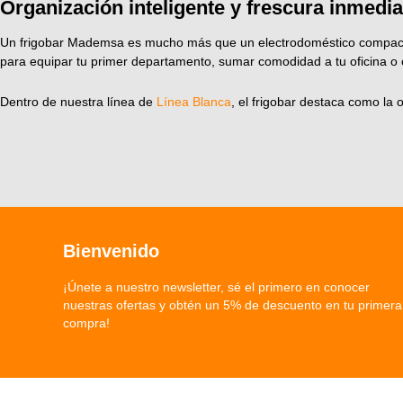
Organización inteligente y frescura inmediat
Un frigobar Mademsa es mucho más que un electrodoméstico compacto; 
para equipar tu primer departamento, sumar comodidad a tu oficina o c
Dentro de nuestra línea de
Línea Blanca
, el frigobar destaca como la
Bienvenido
¡Únete a nuestro newsletter, sé el primero en conocer
nuestras ofertas y obtén un 5% de descuento en tu primera
compra!