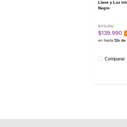
Llave y Luz i
Negro
$
179
.
990
$
139
.
990
-
en hasta
12
x de
Comparar