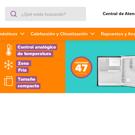
¿Qué estás buscando?
Central de Aten
mésticos
Calefacción y Climatización
Repuestos y Ac