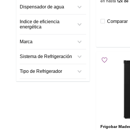
en hasta
12
x de
Negro
Dispensador de agua
Silver
Plata
No
Comparar
Indice de eficiencia
Inox Black
energética
C
Marca
E
Mademsa
Sistema de Refrigeración
Electrolux
Frío Directo
Tipo de Refrigerador
Top Mount
Frigobar Made