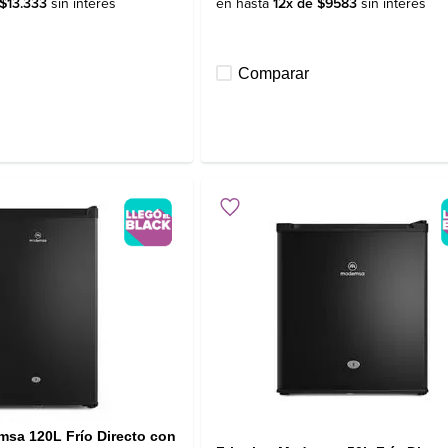
$
13
.
333
sin interés
en hasta
12
x de
$
9583
sin interés
Comparar
msa 120L Frío Directo con