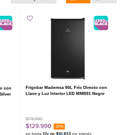
Frigobar Mademsa 90L Frío Directo con
Llave y Luz Interior LED MMB91 Negro
Silver
$
179
.
990
$
129
.
990
-
27%
en hasta
12
x de
$
10
.
833
sin interés