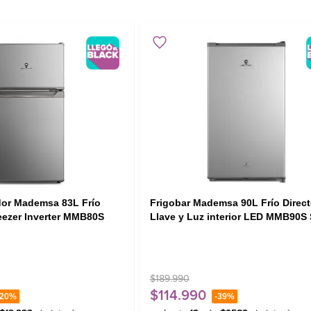
dor Mademsa 83L Frío
Frigobar Mademsa 90L Frío Directo con
eezer Inverter MMB80S
Llave y Luz interior LED MMB90S 
$
189
.
990
$
114
.
990
20%
-
39%