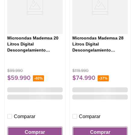
Microondas Mademsa 20
Microondas Mademsa 28
Litros Digital
Litros Digital
Descongelamiento
Descongelamiento
Inteligente MM20FBH
Inteligente MM28FB Negro
Negro
$
99
.
990
$
119
.
990
$
59
.
990
$
74
.
990
-
40%
-
37%
Comparar
Comparar
Comprar
Comprar