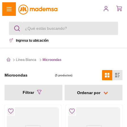
¿Qué estás buscando?
Ingresa tu ubicación
Términos más buscados
1
.
cocina 4 platos
Línea Blanca
Microondas
2
.
lavadora
Microondas
5
productos
3
.
refrigerador
Filtrar
4
.
secadora
5
.
cocina 5 platos