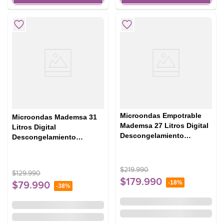
Microondas Empotrable
Microondas Mademsa 31
Mademsa 27 Litros Digital
Litros Digital
Descongelamiento
Descongelamiento
Inteligente MM2EN Negro
Inteligente MM31FB Negro
$
219
.
990
$
129
.
990
$
179
.
990
-
18%
$
79
.
990
-
38%