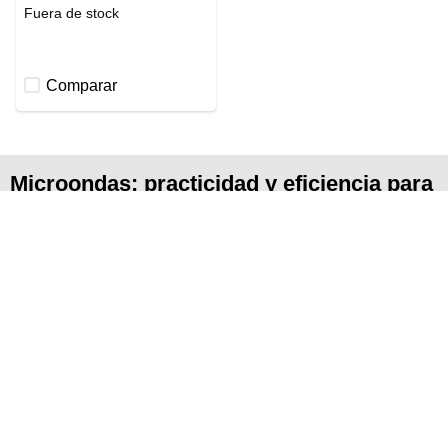
Fuera de stock
Comparar
Microondas: practicidad y eficiencia para
tu cocina
El microondas es un electrodoméstico fundamental para calentar,
descongelar y preparar alimentos en menos tiempo. En Mademsa
encontrarás modelos de microondas diseñados para el uso
cotidiano, con alta eficiencia energética, funciones integradas y
fáciles de usar.
Leer más