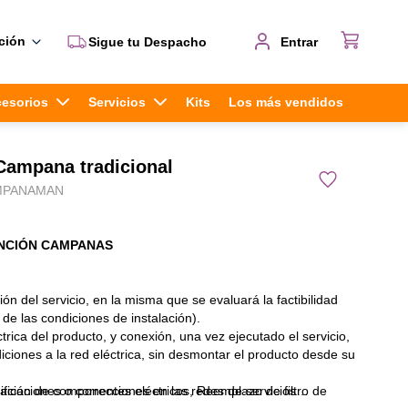
ción
Sigue tu Despacho
Entrar
cesorios
Servicios
Kits
Los más vendidos
Campana tradicional
MPANAMAN
NCIÓN CAMPANAS
ción del servicio, en la misma que se evaluará la factibilidad
 de las condiciones de instalación).
trica del producto, y conexión, una vez ejecutado el servicio,
ciones a la red eléctrica, sin desmontar el producto desde su
ficación de componentes eléctricos, Reemplazo de filtro de
ficaciones o correcciones en las redes de servicios