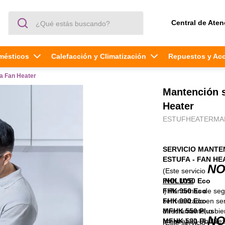
¿Qué estás buscando?
Central de Aten
mésticos
Calefacción y Climatización
Repuestos y Ac
fa Fan Heater
Mantención s
Heater
ESTUFHEATERMA
SERVICIO MANT
ESTUFA - FAN HEA
N
(Este servicio
INCLUYE
FHK 1050 Eco
i) Por temas de seg
FHK 950 Eco
ser realizado en ser
FHK 990 Eco
directamente, o bien,
MFHK 550 Plus
N
urbano). ii) Una vez
MFHK 590 PLUS
(Este servicio