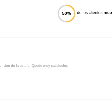
de los clientes
rec
50
%
cion de la estufa. Quede muy satisfecho.