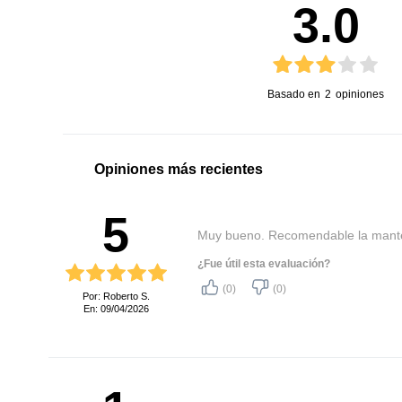
3.0
Basado en
2
opiniones
Opiniones más recientes
5
Muy bueno. Recomendable la manten
¿Fue útil esta evaluación?
(0)
(0)
Por: Roberto S.
En: 09/04/2026