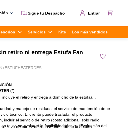
ción
Sigue tu Despacho
Entrar
cesorios
Servicios
Kits
Los más vendidos
in retiro ni entrega Estufa Fan
N+ESTUFHEATERDES
ENCIÓN
TER (*)
O
incluye el retiro y entrega a domicilio de la estufa)
uridad y manejo de residuos, el servicio de mantención debe
vicio técnico. El cliente puede trasladar el producto
 incluir el servicio de retiro (costo adicional, solo radio
O
 en taller, se evaluará la factibilidad técnica (Evaluación del
incluye el retiro y entrega a domicilio de la estufa)