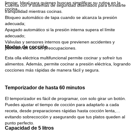
limpiar. Ideal para quienes buscan simplificar su rutina en la
Cuenta con 9 sistemas de seguridad diseñados para brindarte
cocina.
tranquilidad mientras cocinas.
Bloqueo automático de tapa cuando se alcanza la presión
adecuada;
Apagado automático si la presión interna supera el límite
adecuado;
Válvulas y sensores internos que previenen accidentes y
Modos de cocción
permiten un uso sin preocupaciones.
Esta olla eléctrica multifuncional permite cocinar y sofreír tus
alimentos. Además, permite cocinar a presión eléctrica, logrando
cocciones más rápidas de manera fácil y segura.
Temporizador de hasta 60 minutos
El temporizador es fácil de programar, con solo girar un botón.
Puedes ajustar el tiempo de cocción para adaptarlo a cada
receta, desde preparaciones rápidas hasta cocción lenta,
evitando sobrecocción y asegurando que tus platos queden al
punto perfecto.
Capacidad de 5 litros