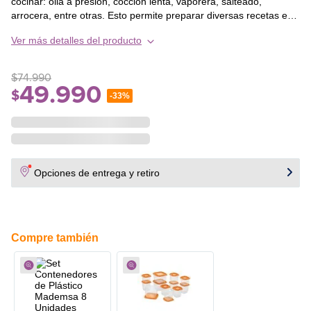
cocinar: olla a presión, cocción lenta, vaporera, salteado,
arrocera, entre otras. Esto permite preparar diversas recetas en
un solo utensilio, ahorrando tiempo y espacio en tu cocina.
Ver más detalles del producto
$
74
.
990
49
.
990
$
-
33%
Opciones de entrega y retiro
Compre también