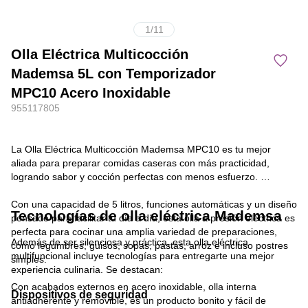
1
/
11
Olla Eléctrica Multicocción
Mademsa 5L con Temporizador
MPC10 Acero Inoxidable
955117805
La Olla Eléctrica Multicocción Mademsa MPC10 es tu mejor
aliada para preparar comidas caseras con más practicidad,
logrando sabor y cocción perfectas con menos esfuerzo.
Con una capacidad de 5 litros, funciones automáticas y un diseño
Tecnologías de olla eléctrica Mademsa
pensado para facilitar tu día a día, esta olla a presión eléctrica es
perfecta para cocinar una amplia variedad de preparaciones,
Además de ser silenciosa y práctica, esta olla eléctrica
como legumbres, guisos, sopas, pastas, arroz e incluso postres
multifuncional incluye tecnologías para entregarte una mejor
simples.
experiencia culinaria. Se destacan:
Con acabados externos en acero inoxidable, olla interna
Dispositivos de seguridad
antiadherente y removible, es un producto bonito y fácil de