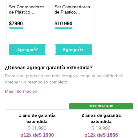
Set Contenedores
Set Contenedores
de Plástico
de Plástico
Mademsa 8
Mademsa 12
Unidades
Unidades
$
7990
$
10
.
990
Agregar
Agregar
¿Deseas agregar garantía extendida?
Proteja su producto por más tiempo y tenga la posibilidad de
obtener un reembolso completo*.
Más información
RECOMENDADO
1 año
de garantía
2 años
de garantía
extendida
extendida
$ 11.990
$ 19.990
o
12x de
$ 1000
o
12x de
$ 1666