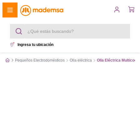
¿Qué estás buscando?
Ingresa tu ubicación
Términos más buscados
Pequeños Electrodomésticos
Olla eléctrica
Olla Eléctrica Multico
1
.
cocina 4 platos
2
.
lavadora
3
.
refrigerador
4
.
secadora
5
.
cocina 5 platos