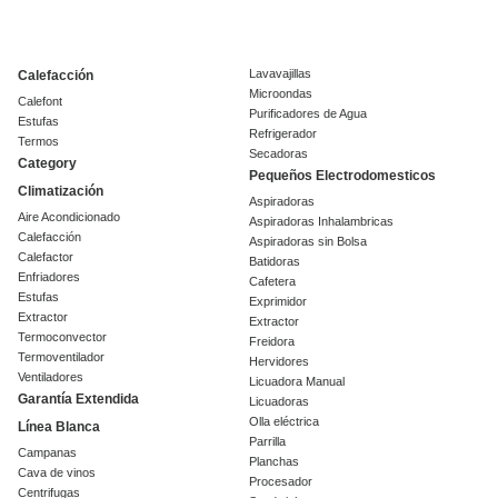
Lavavajillas
Calefacción
Microondas
Calefont
Purificadores de Agua
Estufas
Refrigerador
Termos
Secadoras
Category
Pequeños Electrodomesticos
Climatización
Aspiradoras
Aire Acondicionado
Aspiradoras Inhalambricas
Calefacción
Aspiradoras sin Bolsa
Calefactor
Batidoras
Enfriadores
Cafetera
Estufas
Exprimidor
Extractor
Extractor
Termoconvector
Freidora
Termoventilador
Hervidores
Ventiladores
Licuadora Manual
Garantía Extendida
Licuadoras
Olla eléctrica
Línea Blanca
Parrilla
Campanas
Planchas
Cava de vinos
Procesador
Centrifugas