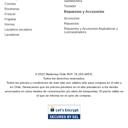
Sandwichera
Cocinas
Tostador
Encimeras
Repuestos y Accesorios
Freezer
Accesorios
Frigobar
Repuestos
Hornos
Repuestos y Accesorios Aspiradoras y
Lavadora secadora
Lustraspiradora
Lavadoras
© 2022 Mademsa Chile RUT: 76.163.495-K.
Todos los derechos reservados.
Todos los precios y condiciones de este sitio son válidos sólo para compras en el sitio y
en Chile. Destacamos que los precios previstos en el sitio prevalecen a los demás
anunciados en otros medios de comunicación y/o sitios de búsquedas. El precio válido es
el que se informa en el carro de compras.