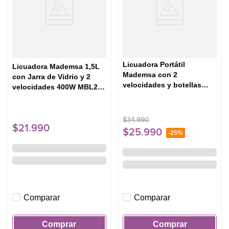
Licuadora Portátil
Licuadora Mademsa 1,5L
Mademsa con 2
con Jarra de Vidrio y 2
velocidades y botellas
velocidades 400W MBL20
300W MBL30 Acero
Negra
Inoxidable
$
34
.
990
$
21
.
990
$
25
.
990
-
25%
Comparar
Comparar
Comprar
Comprar