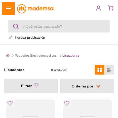
¿Qué estás buscando?
Ingresa tu ubicación
Términos más buscados
1
.
cocina 4 platos
Pequeños Electrodomesticos
Licuadoras
2
.
lavadora
Licuadoras
4
productos
3
.
refrigerador
Filtrar
4
.
secadora
5
.
cocina 5 platos