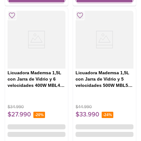
Licuadora Mademsa 1,5L
Licuadora Mademsa 1,5L
con Jarra de Vidrio y 6
con Jarra de Vidrio y 5
velocidades 400W MBL40
velocidades 500W MBL50
Negra
Acero Inoxidable
$
34
.
990
$
44
.
990
$
27
.
990
$
33
.
990
-
20%
-
24%