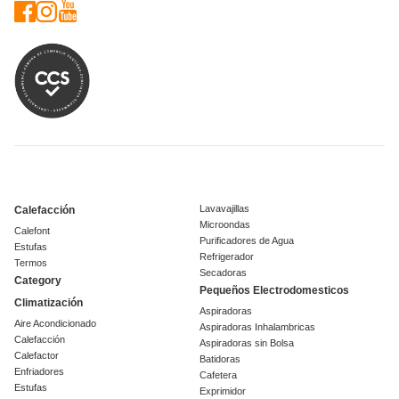
Lavavajillas
Calefacción
Microondas
Calefont
Purificadores de Agua
Estufas
Refrigerador
Termos
Secadoras
Category
Pequeños Electrodomesticos
Climatización
Aspiradoras
Aire Acondicionado
Aspiradoras Inhalambricas
Calefacción
Aspiradoras sin Bolsa
Calefactor
Batidoras
Enfriadores
Cafetera
Estufas
Exprimidor