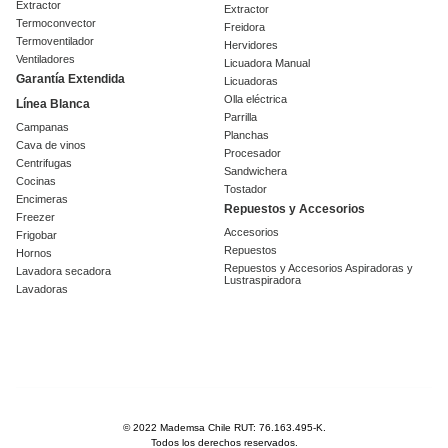
Extractor
Extractor
Termoconvector
Freidora
Termoventilador
Hervidores
Ventiladores
Licuadora Manual
Garantía Extendida
Licuadoras
Olla eléctrica
Línea Blanca
Parrilla
Campanas
Planchas
Cava de vinos
Procesador
Centrifugas
Sandwichera
Cocinas
Tostador
Encimeras
Repuestos y Accesorios
Freezer
Accesorios
Frigobar
Repuestos
Hornos
Repuestos y Accesorios Aspiradoras y
Lavadora secadora
Lustraspiradora
Lavadoras
© 2022 Mademsa Chile RUT: 76.163.495-K.
Todos los derechos reservados.