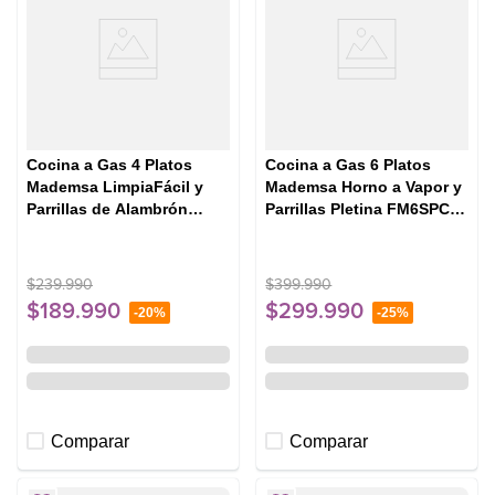
Cocina a Gas 4 Platos
Cocina a Gas 6 Platos
Mademsa LimpiaFácil y
Mademsa Horno a Vapor y
Parrillas de Alambrón
Parrillas Pletina FM6SPC
FM4IP Negra
Negra
$
239
.
990
$
399
.
990
$
189
.
990
$
299
.
990
-
20%
-
25%
Comparar
Comparar