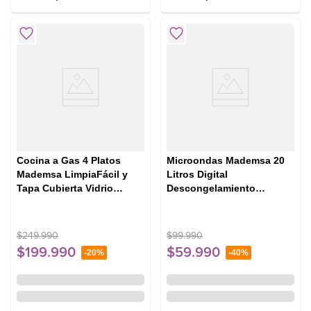
Cocina a Gas 4 Platos
Microondas Mademsa 20
Mademsa LimpiaFácil y
Litros Digital
Tapa Cubierta Vidrio
Descongelamiento
FM4LP Negra
Inteligente MM20FBH
Negro
$
249
.
990
$
99
.
990
$
199
.
990
$
59
.
990
-
20%
-
40%