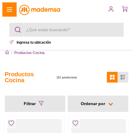
¿Qué estás buscando?
Ingresa tu ubicación
Términos más buscados
Productos Cocina
1
.
cocina 4 platos
Productos
2
.
lavadora
31
productos
Cocina
3
.
refrigerador
4
.
secadora
Filtrar
5
.
cocina 5 platos