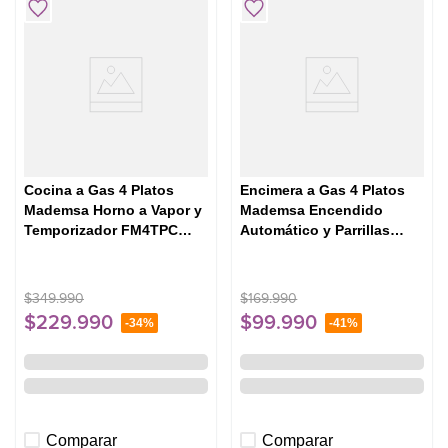
Cocina a Gas 4 Platos
Encimera a Gas 4 Platos
Mademsa Horno a Vapor y
Mademsa Encendido
Temporizador FM4TPC
Automático y Parrillas
Negra
Hierro Fundido KM4CX
Inox
$
349
.
990
$
169
.
990
$
229
.
990
$
99
.
990
-
34%
-
41%
Comparar
Comparar