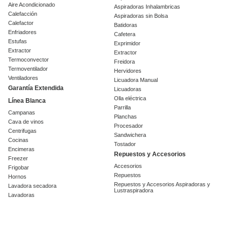
Aire Acondicionado
Aspiradoras Inhalambricas
Calefacción
Aspiradoras sin Bolsa
Calefactor
Batidoras
Enfriadores
Cafetera
Estufas
Exprimidor
Extractor
Extractor
Termoconvector
Freidora
Termoventilador
Hervidores
Ventiladores
Licuadora Manual
Garantía Extendida
Licuadoras
Olla eléctrica
Línea Blanca
Parrilla
Campanas
Planchas
Cava de vinos
Procesador
Centrifugas
Sandwichera
Cocinas
Tostador
Encimeras
Repuestos y Accesorios
Freezer
Accesorios
Frigobar
Repuestos
Hornos
Repuestos y Accesorios Aspiradoras y
Lavadora secadora
Lustraspiradora
Lavadoras