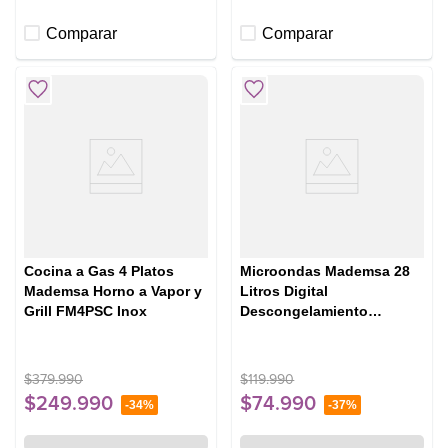
Comparar
Comparar
Cocina a Gas 4 Platos
Microondas Mademsa 28
Mademsa Horno a Vapor y
Litros Digital
Grill FM4PSC Inox
Descongelamiento
Inteligente MM28FB Negro
$
379
.
990
$
119
.
990
$
249
.
990
$
74
.
990
-
34%
-
37%