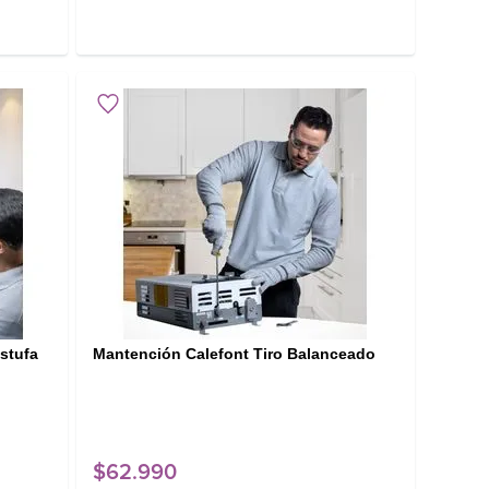
Estufa
Mantención Calefont Tiro Balanceado
$
62
.
990