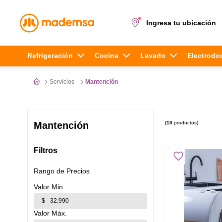
Ingresa tu ubicación
Términos más buscados
Refrigeración
Cocina
Lavado
Electrodo
1
.
cocina 4 platos
Servicios
Mantención
2
.
lavadora
3
.
refrigerador
10
productos
Mantención
4
.
secadora
Filtros
5
.
cocina 5 platos
Rango de Precios
$