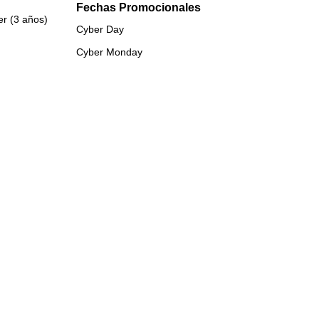
Fechas Promocionales
er (3 años)
Cyber Day
Cyber Monday
Black Friday
Encimeras
Microondas
Freezer
Refrigerador