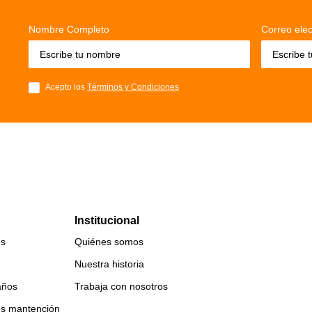
Nombre Completo
Correo elec
Acepto los
Términos y Condiciones
Institucional
es
Quiénes somos
Nuestra historia
años
Trabaja con nosotros
es mantención