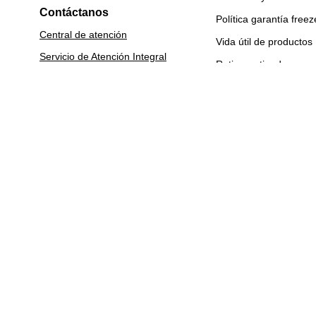
Contáctanos
Política garantía freez
Central de atención
Vida útil de productos
Servicio de Atención Integral
Retiro en tienda
Garantía extendida
Conoce nuestras tiendas
Nuestras Tiendas
Venta Empresa
Venta Empresa
Calefacción
Lavavajillas
Línea Blanca