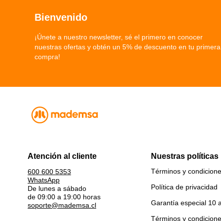
Bienvenido
¡Únete a nuestro newsletter, sé el primero en conocer
nuestras ofertas y obtén un 5% de descuento en tu primera
compra!
Atención al cliente
Nuestras políticas
Términos y condicion
600 600 5353
WhatsApp
Política de privacidad
De lunes a sábado
de 09:00 a 19:00 horas
Garantía especial 10 
soporte@mademsa.cl
Términos y condicion