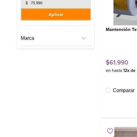
$
Aplicar
Mantención Te
Marca
Electrolux
$
61
.
990
en hasta
12
x de
Comparar