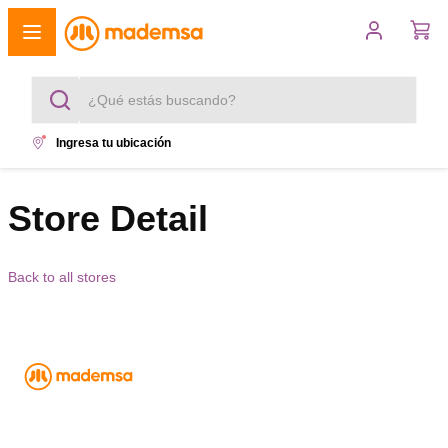
¿Qué estás buscando?
Ingresa tu ubicación
Términos más buscados
1
.
Store Detail
cocina 4 platos
2
.
lavadora
Back to all stores
3
.
refrigerador
4
.
secadora
5
.
cocina 5 platos