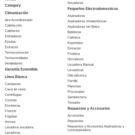
Secadoras
Category
Pequeños Electrodomesticos
Climatización
Aspiradoras
Aire Acondicionado
Aspiradoras Inhalambricas
Calefacción
Aspiradoras sin Bolsa
Calefactor
Batidoras
Enfriadores
Cafetera
Estufas
Exprimidor
Extractor
Extractor
Termoconvector
Freidora
Termoventilador
Hervidores
Ventiladores
Licuadora Manual
Garantía Extendida
Licuadoras
Olla eléctrica
Línea Blanca
Parrilla
Campanas
Planchas
Cava de vinos
Procesador
Centrifugas
Sandwichera
Cocinas
Tostador
Encimeras
Repuestos y Accesorios
Freezer
Accesorios
Frigobar
Repuestos
Hornos
Repuestos y Accesorios Aspiradoras y
Lavadora secadora
Lustraspiradora
Lavadoras