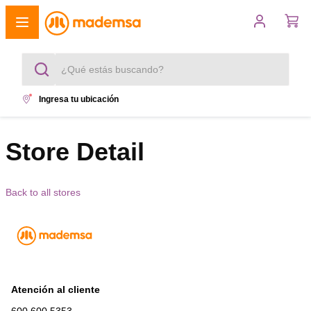
¿Qué estás buscando?
Ingresa tu ubicación
Términos más buscados
1
.
Store Detail
cocina 4 platos
2
.
lavadora
Back to all stores
3
.
refrigerador
4
.
secadora
5
.
cocina 5 platos
Atención al cliente
600 600 5353