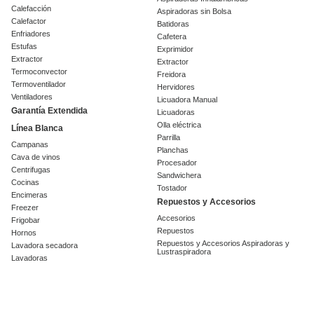
Calefacción
Aspiradoras sin Bolsa
Calefactor
Batidoras
Enfriadores
Cafetera
Estufas
Exprimidor
Extractor
Extractor
Termoconvector
Freidora
Termoventilador
Hervidores
Ventiladores
Licuadora Manual
Garantía Extendida
Licuadoras
Olla eléctrica
Línea Blanca
Parrilla
Campanas
Planchas
Cava de vinos
Procesador
Centrifugas
Sandwichera
Cocinas
Tostador
Encimeras
Repuestos y Accesorios
Freezer
Accesorios
Frigobar
Repuestos
Hornos
Repuestos y Accesorios Aspiradoras y
Lavadora secadora
Lustraspiradora
Lavadoras