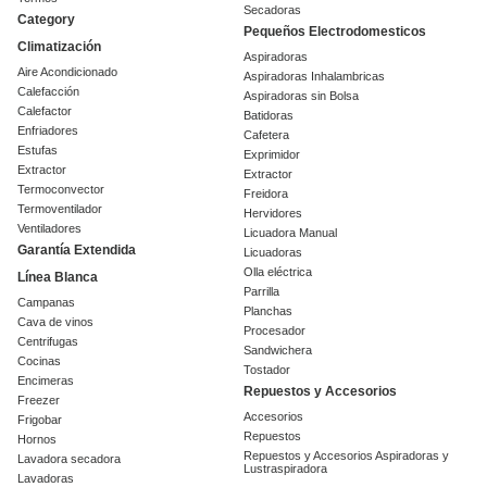
Secadoras
Category
Pequeños Electrodomesticos
Climatización
Aspiradoras
Aire Acondicionado
Aspiradoras Inhalambricas
Calefacción
Aspiradoras sin Bolsa
Calefactor
Batidoras
Enfriadores
Cafetera
Estufas
Exprimidor
Extractor
Extractor
Termoconvector
Freidora
Termoventilador
Hervidores
Ventiladores
Licuadora Manual
Garantía Extendida
Licuadoras
Olla eléctrica
Línea Blanca
Parrilla
Campanas
Planchas
Cava de vinos
Procesador
Centrifugas
Sandwichera
Cocinas
Tostador
Encimeras
Repuestos y Accesorios
Freezer
Accesorios
Frigobar
Repuestos
Hornos
Repuestos y Accesorios Aspiradoras y
Lavadora secadora
Lustraspiradora
Lavadoras