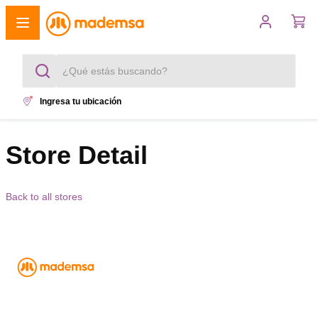
¿Qué estás buscando?
Ingresa tu ubicación
Términos más buscados
1
.
Store Detail
cocina 4 platos
2
.
lavadora
Back to all stores
3
.
refrigerador
4
.
secadora
5
.
cocina 5 platos