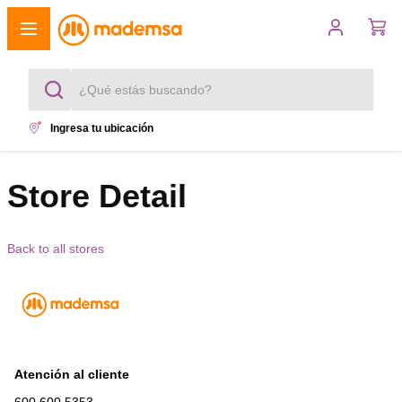
¿Qué estás buscando?
Ingresa tu ubicación
Términos más buscados
1
.
Store Detail
cocina 4 platos
2
.
lavadora
Back to all stores
3
.
refrigerador
4
.
secadora
5
.
cocina 5 platos
Atención al cliente
600 600 5353