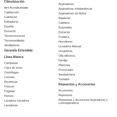
Climatización
Aspiradoras
Aire Acondicionado
Aspiradoras Inhalambricas
Calefacción
Aspiradoras sin Bolsa
Calefactor
Batidoras
Enfriadores
Cafetera
Estufas
Exprimidor
Extractor
Extractor
Termoconvector
Freidora
Termoventilador
Hervidores
Ventiladores
Licuadora Manual
Garantía Extendida
Licuadoras
Olla eléctrica
Línea Blanca
Parrilla
Campanas
Planchas
Cava de vinos
Procesador
Centrifugas
Sandwichera
Cocinas
Tostador
Encimeras
Repuestos y Accesorios
Freezer
Accesorios
Frigobar
Repuestos
Hornos
Repuestos y Accesorios Aspiradoras y
Lavadora secadora
Lustraspiradora
Lavadoras