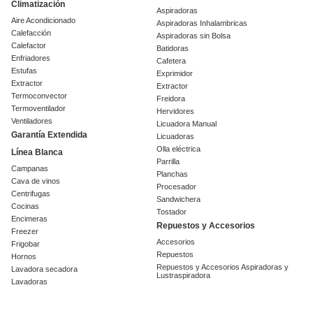
Climatización
Aspiradoras
Aire Acondicionado
Aspiradoras Inhalambricas
Calefacción
Aspiradoras sin Bolsa
Calefactor
Batidoras
Enfriadores
Cafetera
Estufas
Exprimidor
Extractor
Extractor
Termoconvector
Freidora
Termoventilador
Hervidores
Ventiladores
Licuadora Manual
Garantía Extendida
Licuadoras
Olla eléctrica
Línea Blanca
Parrilla
Campanas
Planchas
Cava de vinos
Procesador
Centrifugas
Sandwichera
Cocinas
Tostador
Encimeras
Repuestos y Accesorios
Freezer
Accesorios
Frigobar
Repuestos
Hornos
Repuestos y Accesorios Aspiradoras y
Lavadora secadora
Lustraspiradora
Lavadoras