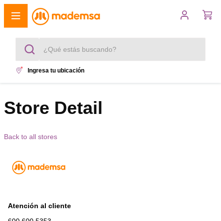
¿Qué estás buscando?
Ingresa tu ubicación
Términos más buscados
1
.
Store Detail
cocina 4 platos
2
.
lavadora
Back to all stores
3
.
refrigerador
4
.
secadora
5
.
cocina 5 platos
Atención al cliente
600 600 5353