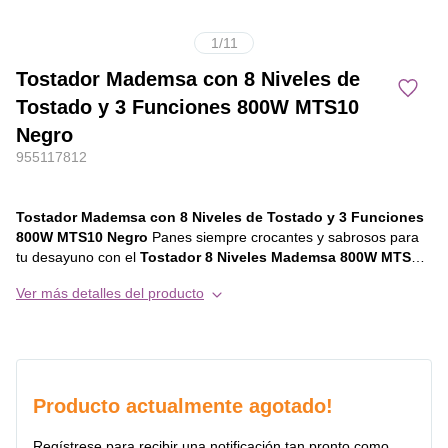
1
/
11
Tostador Mademsa con 8 Niveles de
Tostado y 3 Funciones 800W MTS10
Negro
955117812
Tostador Mademsa con 8 Niveles de Tostado y 3 Funciones
800W MTS10 Negro
Panes siempre crocantes y sabrosos para
tu desayuno con el
Tostador 8 Niveles Mademsa 800W MTS10
.
El acabado con detalles en Acero Inoxidable ofrece más
Ver más detalles del producto
durabilidad y elegancia para tu cocina. Con sus
8 niveles de
Tostado
, que se ajustan a tus preferencias, tienes la flexibilidad
de crear una variedad de panes deliciosos según tu propio estilo.
Desde tostadas ligeramente doradas hasta un tostado más
intenso, podrás experimentar y disfrutar de una amplia gama de
sabores y texturas. Descongela fácilmente panes, waffles y
Producto actualmente agotado!
mucho más, directamente del congelador con la
Función
Descongelar
y calienta sin tostar con la
Función Calentar.
En
Regístrese para recibir una notificación tan pronto como