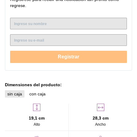
situaciones de urgencia, puedes interrumpir el funcionamiento de
regrese.
la tostadora en cualquier momento con la
Función Cancelar.
El
diseño altamente funcional simplifica el uso de la tostadora,
incorporando funciones como la
Bandeja para Migas
, que hace
que la limpieza sea más eficiente. Las
Ranuras Extra Anchas
,
te brindan la capacidad de tostar diferentes grosores de pan con
comodidad. Además, para añadir más comodidad, el
Botón
Luminoso
del
Tostador Mademsa MTS10
mejora la visibilidad
del modo que estás utilizando en los momentos: descongelar,
Registrar
calentar o cancelar. Así, contarás con una experiencia completa y
práctica al tostar tus panes y favoritos.
Dimensiones del producto:
sin caja
con caja
19,1 cm
28,3 cm
Alto
Ancho