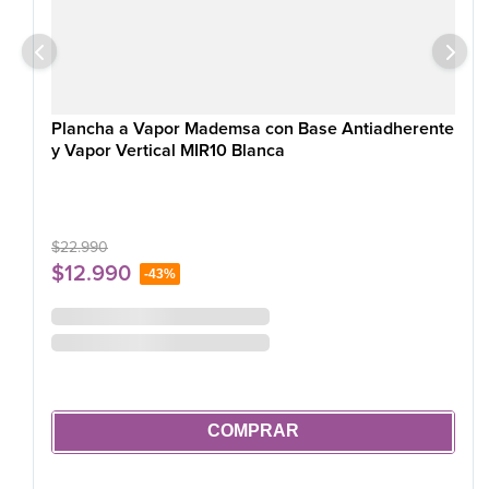
Plazo de soporte técnico
4 años
Plancha a Vapor Mademsa con Base Antiadherente
y Vapor Vertical MIR10 Blanca
$
22
.
990
$
12
.
990
-
43%
COMPRAR