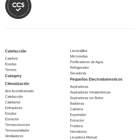
Lavavajillas
Calefacción
Microondas
Calefont
Purificadores de Agua
Estufas
Refrigerador
Termos
Secadoras
Category
Pequeños Electrodomesticos
Climatización
Aspiradoras
Aire Acondicionado
Aspiradoras Inhalambricas
Calefacción
Aspiradoras sin Bolsa
Calefactor
Batidoras
Enfriadores
Cafetera
Estufas
Exprimidor
Extractor
Extractor
Termoconvector
Freidora
Termoventilador
Hervidores
Ventiladores
Licuadora Manual