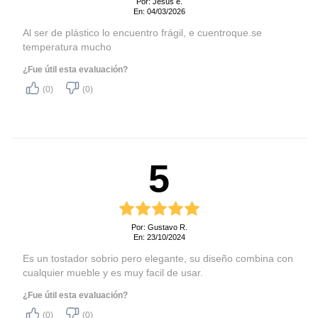
Por: Jesús e.
calentar o cancelar. 

Profundidad producto
En: 04/03/2026
18,2 cm
embalado
Al ser de plástico lo encuentro frágil, e cuentroque.se
Así, contarás con una experiencia completa y práctica al 
Peso producto embalado
temperatura mucho
tostar tus panes y favoritos.
1,3 kg
(kilos)
¿Fue útil esta evaluación?
Frecuencia (Hertz)
50 Hz
(0)
(0)
Tensión (Voltaje)
220 V
Hecho en
China
Acabado con detalles en
5
Acero Inoxidable:
La combinación de
modernidad y durabilidad en
tu cocina;
Por: Gustavo R.
En: 23/10/2024
8 niveles de tostado:
Delicioso y a tu manera.
Es un tostador sobrio pero elegante, su diseño combina con
Selecciona el que prefieras;
cualquier mueble y es muy facil de usar.
Función Descongelar:
¿Fue útil esta evaluación?
Descongelae fácilmente
(0)
(0)