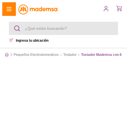
¿Qué estás buscando?
Ingresa tu ubicación
Términos más buscados
Pequeños Electrodomesticos
Tostador
Tostador Mademsa con 8 Ni
1
.
cocina 4 platos
2
.
lavadora
3
.
refrigerador
4
.
secadora
5
.
cocina 5 platos