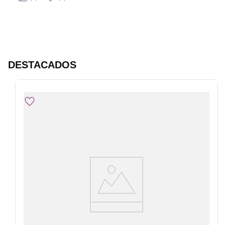
panes, waffles y mucho más;
Función Calentar:
Features
Mantiene el pan caliente sin
que se tueste demasiado;
Bandeja para migas:
DESTACADOS
Removible, facilita la
limpieza de las migas;
Ranuras Extra Anchas:
Compatible con diversos
grosoresespesores de
panes;
Botón Luminoso:
Facilita la visualización del
menú en uso - descongelar,
calentar o cancelar.
Duración del bien
4 años
Plazo soporte de
4 años
repuestos