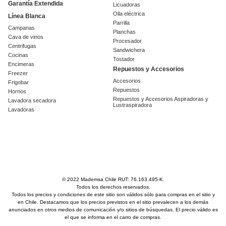
Garantía Extendida
Licuadoras
Olla eléctrica
Línea Blanca
Parrilla
Campanas
Planchas
Cava de vinos
Procesador
Centrifugas
Sandwichera
Cocinas
Tostador
Encimeras
Repuestos y Accesorios
Freezer
Accesorios
Frigobar
Repuestos
Hornos
Repuestos y Accesorios Aspiradoras y
Lavadora secadora
Lustraspiradora
Lavadoras
© 2022 Mademsa Chile RUT: 76.163.495-K.
Todos los derechos reservados.
Todos los precios y condiciones de este sitio son válidos sólo para compras en el sitio y
en Chile. Destacamos que los precios previstos en el sitio prevalecen a los demás
anunciados en otros medios de comunicación y/o sitios de búsquedas. El precio válido es
el que se informa en el carro de compras.