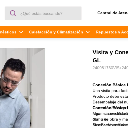
¿Qué estás buscando?
Central de Aten
mésticos
Calefacción y Climatización
Repuestos y Ac
Visita y Con
GL
240081730VIS+24
Conexión Básica 
Una visita para fact
Producto debe estar
Desembalaje del n
Desconexión de pro
Conexión Básica 
lugar, sin modificac
Modificaciones de la
domicilio
Mano de obra y mat
Prueba de verificac
Modificaciones ni 