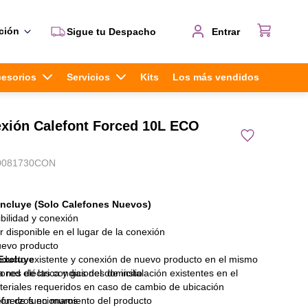
ción
Sigue tu Despacho
Entrar
cesorios
Servicios
Kits
Los más vendidos
exión Calefont Forced 10L ECO
0081730CON
Incluye (Solo Calefones Nuevos)
ibilidad y conexión
 disponible en el lugar de la conexión
uevo producto
ducto existente y conexión de nuevo producto en el mismo
Excluye
iones de las condiciones de instalación existentes en el
 red eléctrica y gas del domicilio
eriales requeridos en caso de cambio de ubicación
ión de funcionamiento del producto
refuerzos en muros