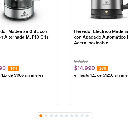
idor Mademsa 0,8L con
Hervidor Eléctrico Madem
ón Alternada MJP10 Gris
con Apagado Automático
Acero Inoxidable
$
19
.
990
90
$
14
.
990
-
30%
-
25%
a
12
x de
$
1166
sin interés
en hasta
12
x de
$
1250
sin int