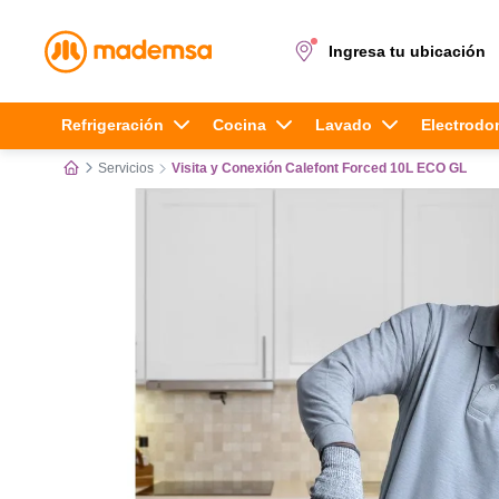
Ingresa tu ubicación
Términos más buscados
Refrigeración
Cocina
Lavado
Electrodo
Servicios
Visita y Conexión Calefont Forced 10L ECO GL
1
.
cocina 4 platos
2
.
lavadora
3
.
refrigerador
4
.
secadora
5
.
cocina 5 platos