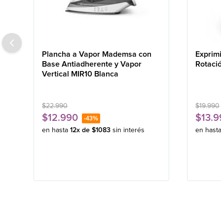
Plancha a Vapor Mademsa con
Exprim
Base Antiadherente y Vapor
Rotaci
Vertical MIR10 Blanca
$
22
.
990
$
19
.
990
$
12
.
990
$
13
.
9
-
43%
en hasta
12
x de
$
1083
sin interés
en hast