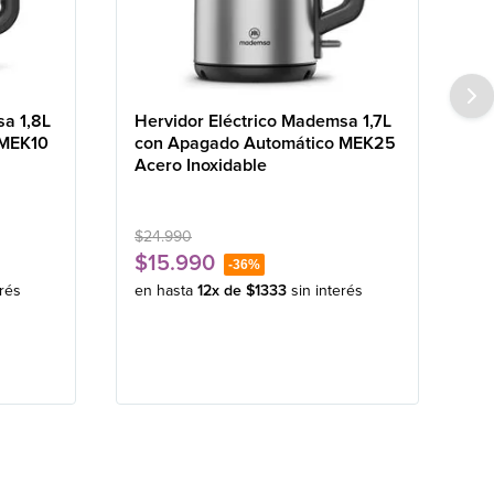
sa 1,8L
Hervidor Eléctrico Mademsa 1,7L
 MEK10
con Apagado Automático MEK25
Acero Inoxidable
$
24
.
990
$
15
.
990
-
36%
erés
en hasta
12
x de
$
1333
sin interés