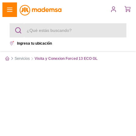
¿Qué estás buscando?
Ingresa tu ubicación
Términos más buscados
Servicios
Visita y Conexion Forced 13 ECO GL
1
.
cocina 4 platos
2
.
lavadora
3
.
refrigerador
4
.
secadora
5
.
cocina 5 platos