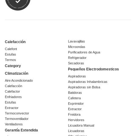
Lavavajillas
Calefacción
Microondas
Calefont
Purificadores de Agua
Estufas
Refrigerador
Termos
Secadoras
Category
Pequeños Electrodomesticos
Climatización
Aspiradoras
Aire Acondicionado
Aspiradoras Inhalambricas
Calefacción
Aspiradoras sin Bolsa
Calefactor
Batidoras
Enfriadores
Cafetera
Estufas
Exprimidor
Extractor
Extractor
Termoconvector
Freidora
Termoventilador
Hervidores
Ventiladores
Licuadora Manual
Garantía Extendida
Licuadoras