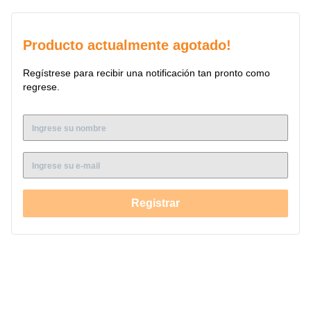
durabilidad.
Este repuesto es compatible con los siguientes modelos: • FEL-
Producto actualmente agotado!
1440 CP • VITTALE 40 CP • FEL-1441 CP • VITTALE-41 CP •
FEL 1500H • VITALLE 30 • FEL 1430
Regístrese para recibir una notificación tan pronto como
regrese.
Registrar