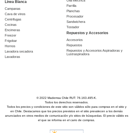
Olla eléctrica
Línea Blanca
Parrilla
Campanas
Planchas
Cava de vinos
Procesador
Centrifugas
Sandwichera
Cocinas
Tostador
Encimeras
Repuestos y Accesorios
Freezer
Accesorios
Frigobar
Repuestos
Hornos
Repuestos y Accesorios Aspiradoras y
Lavadora secadora
Lustraspiradora
Lavadoras
© 2022 Mademsa Chile RUT: 76.163.495-K.
Todos los derechos reservados.
Todos los precios y condiciones de este sitio son válidos sólo para compras en el sitio y
en Chile. Destacamos que los precios previstos en el sitio prevalecen a los demás
anunciados en otros medios de comunicación y/o sitios de búsquedas. El precio válido es
el que se informa en el carro de compras.