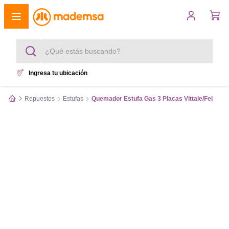
¿Qué estás buscando?
Ingresa tu ubicación
Términos más buscados
Repuestos
Estufas
Quemador Estufa Gas 3 Placas Vittale/Fel
1
.
cocina 4 platos
2
.
lavadora
3
.
refrigerador
4
.
secadora
5
.
cocina 5 platos