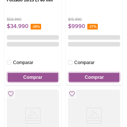
Forzado 10/13 Lt 60 mm
$
56
.
990
$
15
.
990
$
34
.
990
$
9990
-
38%
-
37%
Comparar
Comparar
Comprar
Comprar