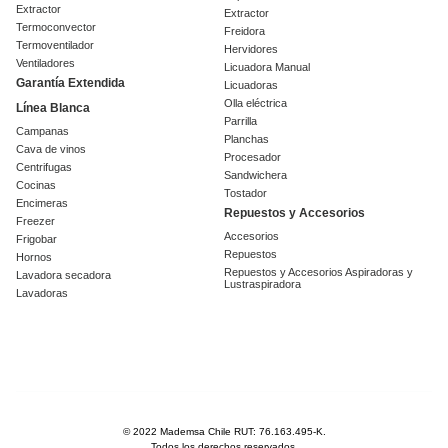
Extractor
Extractor
Termoconvector
Freidora
Termoventilador
Hervidores
Ventiladores
Licuadora Manual
Garantía Extendida
Licuadoras
Olla eléctrica
Línea Blanca
Parrilla
Campanas
Planchas
Cava de vinos
Procesador
Centrifugas
Sandwichera
Cocinas
Tostador
Encimeras
Repuestos y Accesorios
Freezer
Accesorios
Frigobar
Repuestos
Hornos
Repuestos y Accesorios Aspiradoras y
Lavadora secadora
Lustraspiradora
Lavadoras
© 2022 Mademsa Chile RUT: 76.163.495-K.
Todos los derechos reservados.