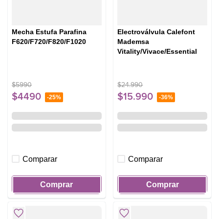
Mecha Estufa Parafina
Electroválvula Calefont
F620/F720/F820/F1020
Mademsa
Vitality/Vivace/Essential
$
5990
$
24
.
990
$
4490
$
15
.
990
-
25%
-
36%
Comparar
Comparar
Comprar
Comprar