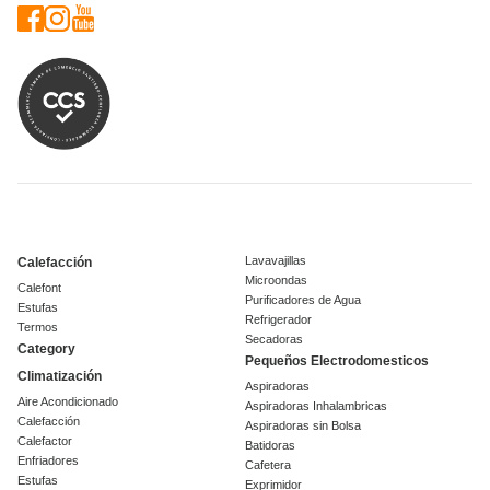
Lavavajillas
Calefacción
Microondas
Calefont
Purificadores de Agua
Estufas
Refrigerador
Termos
Secadoras
Category
Pequeños Electrodomesticos
Climatización
Aspiradoras
Aire Acondicionado
Aspiradoras Inhalambricas
Calefacción
Aspiradoras sin Bolsa
Calefactor
Batidoras
Enfriadores
Cafetera
Estufas
Exprimidor