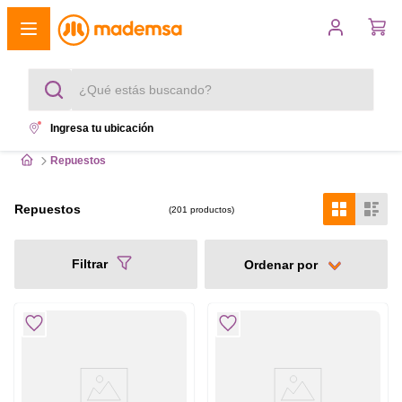
¿Qué estás buscando?
Ingresa tu ubicación
Términos más buscados
Repuestos
1
.
cocina 4 platos
Repuestos
201
productos
2
.
lavadora
Filtrar
3
.
refrigerador
4
.
secadora
5
.
cocina 5 platos