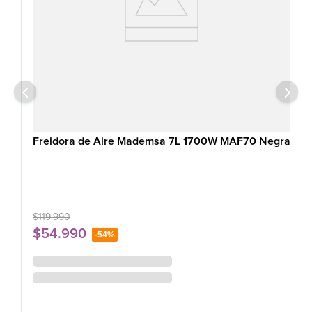
Freidora de Aire Mademsa 7L 1700W MAF70 Negra
$
119
.
990
$
54
.
990
-
54%