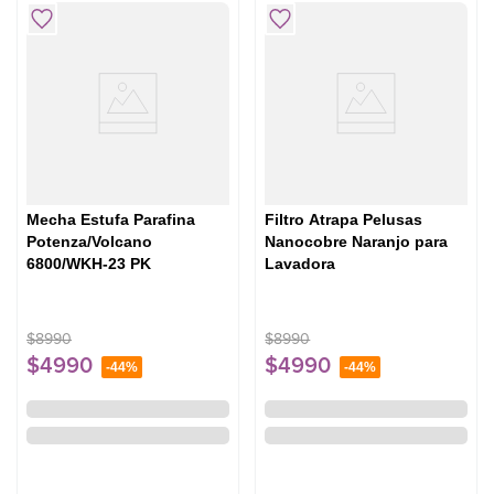
Mecha Estufa Parafina
Filtro Atrapa Pelusas
Potenza/Volcano
Nanocobre Naranjo para
6800/WKH-23 PK
Lavadora
$
8990
$
8990
$
4990
$
4990
-
44%
-
44%