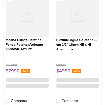
Mecha Estufa Parafina
Flexible Agua Calefont 30
Fensa Potenza/Volcano
cm 1/2" 18mm HE x HI
6800/WKH-23 PC
Acero Inox
$
15
.
990
$
8990
$
7990
$
4990
-
50%
-
44%
Comparar
Comparar