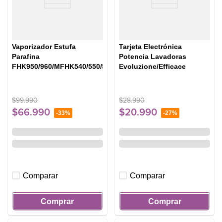
Vaporizador Estufa
Tarjeta Electrónica
Parafina
Potencia Lavadoras
FHK950/960/MFHK540/550/560
Evoluzione/Efficace
$
99
.
990
$
28
.
990
$
66
.
990
$
20
.
990
-
33%
-
27%
Comparar
Comparar
Comprar
Comprar