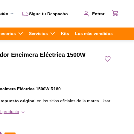
ción
Sigue tu Despacho
Entrar
cesorios
Servicios
Kits
Los más vendidos
dor Encimera Eléctrica 1500W
ncimera Eléctrica 1500W R180
l
repuesto original
en los sitios oficiales de la marca. Usar
es te asegura
el correcto funcionamiento de tu equipo y
l producto
til del mismo
, en otras palabras, prefiere siempre invertir en
ad. Este repuesto es compatible con los siguientes modelos : •