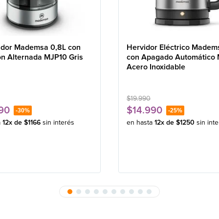
idor Mademsa 0,8L con
Hervidor Eléctrico Madem
ón Alternada MJP10 Gris
con Apagado Automático
Acero Inoxidable
$
19
.
990
90
$
14
.
990
-
30%
-
25%
a
12
x de
$
1166
sin interés
en hasta
12
x de
$
1250
sin int