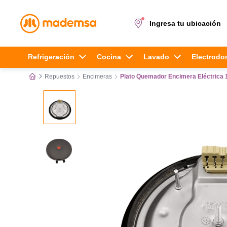
Ingresa tu ubicación
Términos más buscados
Refrigeración
Cocina
Lavado
Electrodo
Repuestos
Encimeras
Plato Quemador Encimera Eléctrica
1
.
cocina 4 platos
2
.
lavadora
3
.
refrigerador
4
.
secadora
5
.
cocina 5 platos