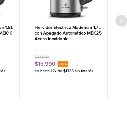
sa 1,8L
Hervidor Eléctrico Mademsa 1,7L
 MEK10
con Apagado Automático MEK25
Acero Inoxidable
$
24
.
990
$
15
.
990
-
36%
erés
en hasta
12
x de
$
1333
sin interés