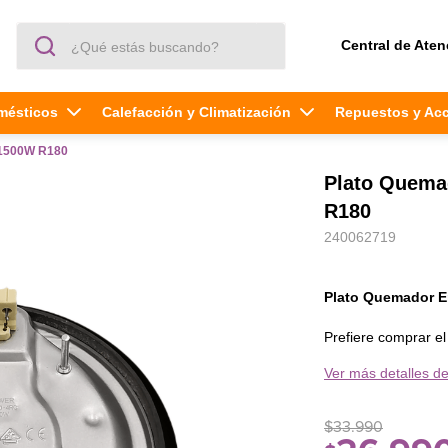
¿Qué estás buscando?
Central de Aten
mésticos
Calefacción y Climatización
Repuestos y Ac
 1500W R180
Plato Quema
R180
240062719
Plato Quemador E
Prefiere comprar e
repuestos original
Ver más detalles de
extiende la vida ú
calidad y durabilid
FEE 2E • MEE-2E
$
33
.
990