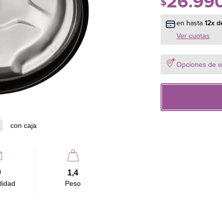
26
.
99
$
en hasta
12
x d
Ver cuotas
Opciones de en
con caja
9
1,4
didad
Peso