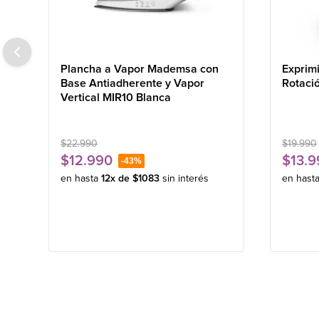
Plancha a Vapor Mademsa con
Exprim
Base Antiadherente y Vapor
Rotaci
Vertical MIR10 Blanca
$
22
.
990
$
19
.
990
$
12
.
990
$
13
.
9
-
43%
en hasta
12
x de
$
1083
sin interés
en hast